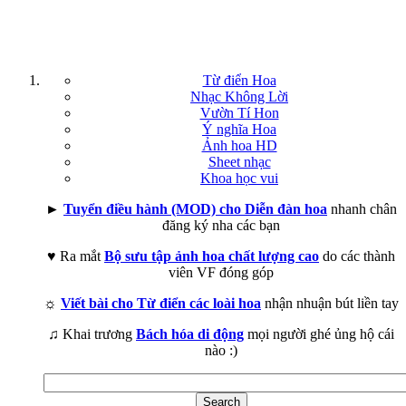
Từ điển Hoa
Nhạc Không Lời
Vườn Tí Hon
Ý nghĩa Hoa
Ảnh hoa HD
Sheet nhạc
Khoa học vui
►
Tuyển điều hành (MOD) cho Diễn đàn hoa
nhanh chân
đăng ký nha các bạn
♥ Ra mắt
Bộ sưu tập ảnh hoa chất lượng cao
do các thành
viên VF đóng góp
☼
Viết bài cho Từ điển các loài hoa
nhận nhuận bút liền tay
♫ Khai trương
Bách hóa di động
mọi người ghé ủng hộ cái
nào :)