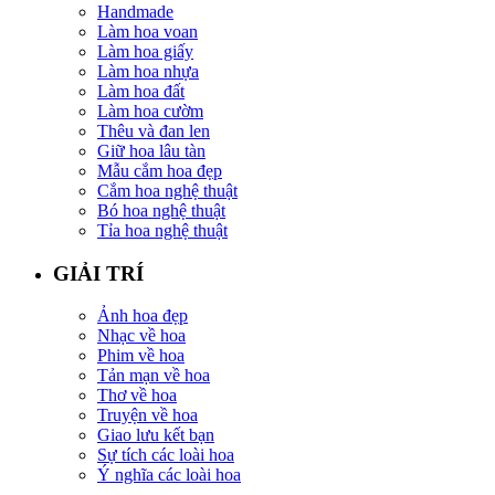
Handmade
Làm hoa voan
Làm hoa giấy
Làm hoa nhựa
Làm hoa đất
Làm hoa cườm
Thêu và đan len
Giữ hoa lâu tàn
Mẫu cắm hoa đẹp
Cắm hoa nghệ thuật
Bó hoa nghệ thuật
Tỉa hoa nghệ thuật
GIẢI TRÍ
Ảnh hoa đẹp
Nhạc về hoa
Phim về hoa
Tản mạn về hoa
Thơ về hoa
Truyện về hoa
Giao lưu kết bạn
Sự tích các loài hoa
Ý nghĩa các loài hoa