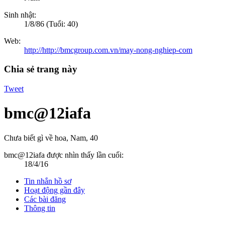
Sinh nhật:
1/8/86
(Tuổi: 40)
Web:
http://http://bmcgroup.com.vn/may-nong-nghiep-com
Chia sẻ trang này
Tweet
bmc@12iafa
Chưa biết gì về hoa
, Nam, 40
bmc@12iafa được nhìn thấy lần cuối:
18/4/16
Tin nhắn hồ sơ
Hoạt động gần đây
Các bài đăng
Thông tin