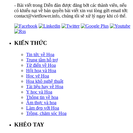
- Bài viết trong Diễn đàn được đăng bởi các thành viên, nếu
có khiếu nại về bản quyền bài viết xin vui lòng gửi email tới:
contact@vietflower.info, chúng tôi sẽ xử lý ngay khi có thể.
KIẾN THỨC
Tin tức về Hoa
Trung tâm hỗ trợ
Từ điển về Hoa
Hội hoạ và Hoa
Học vẽ Hoa
Hoa khô nghệ thuật
Tài liệu hay về Hoa
Y học và Hoa
Thông tin về hoa
Ẩm thực và hoa
Làm đẹp với Hoa
Trồng, chăm sóc Hoa
KHÉO TAY