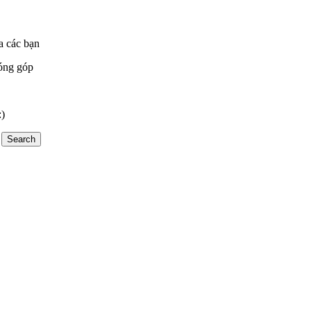
a các bạn
óng góp
:)