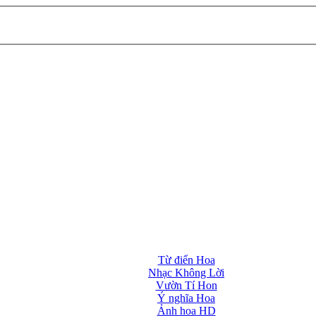
Từ điển Hoa
Nhạc Không Lời
Vườn Tí Hon
Ý nghĩa Hoa
Ảnh hoa HD