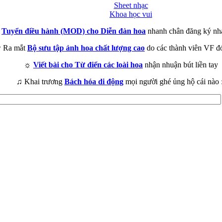
Sheet nhạc
Khoa học vui
►
Tuyển điều hành (MOD) cho Diễn đàn hoa
nhanh chân đăng ký nh
 Ra mắt
Bộ sưu tập ảnh hoa chất lượng cao
do các thành viên VF đ
☼
Viết bài cho Từ điển các loài hoa
nhận nhuận bút liền tay
♫ Khai trương
Bách hóa di động
mọi người ghé ủng hộ cái nào 