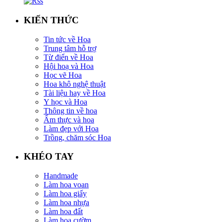
KIẾN THỨC
Tin tức về Hoa
Trung tâm hỗ trợ
Từ điển về Hoa
Hội hoạ và Hoa
Học vẽ Hoa
Hoa khô nghệ thuật
Tài liệu hay về Hoa
Y học và Hoa
Thông tin về hoa
Ẩm thực và hoa
Làm đẹp với Hoa
Trồng, chăm sóc Hoa
KHÉO TAY
Handmade
Làm hoa voan
Làm hoa giấy
Làm hoa nhựa
Làm hoa đất
Làm hoa cườm