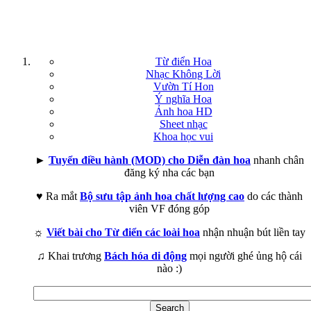
Từ điển Hoa
Nhạc Không Lời
Vườn Tí Hon
Ý nghĩa Hoa
Ảnh hoa HD
Sheet nhạc
Khoa học vui
►
Tuyển điều hành (MOD) cho Diễn đàn hoa
nhanh chân
đăng ký nha các bạn
♥ Ra mắt
Bộ sưu tập ảnh hoa chất lượng cao
do các thành
viên VF đóng góp
☼
Viết bài cho Từ điển các loài hoa
nhận nhuận bút liền tay
♫ Khai trương
Bách hóa di động
mọi người ghé ủng hộ cái
nào :)