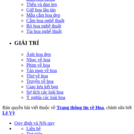
Thêu và đan len
Giữ hoa lâu tàn
Mẫu cắm hoa đẹp
Cắm hoa nghệ thuật
Bó hoa nghệ thuật
Tỉa hoa nghệ thuật
GIẢI TRÍ
Ảnh hoa đẹp
Nhạc về hoa
Phim về hoa
Tản mạn về hoa
Thơ về hoa
Truyện về hoa
Giao lưu kết bạn
Sự tích các loài hoa
Ý nghĩa các loài hoa
Bản quyền bài viết thuộc về
Trang thông tin về Hoa
, chỉnh sửa bởi
Lê Vỹ
Quy định và Nội quy
Liên hệ
Trợ giúp