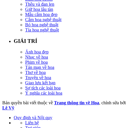
Thêu và đan len
Giữ hoa lâu tàn
Mẫu cắm hoa đẹp
Cắm hoa nghệ thuật
Bó hoa nghệ thuật
Tỉa hoa nghệ thuật
GIẢI TRÍ
Ảnh hoa đẹp
Nhạc về hoa
Phim về hoa
Tản mạn về hoa
Thơ về hoa
Truyện về hoa
Giao lưu kết bạn
Sự tích các loài hoa
Ý nghĩa các loài hoa
Bản quyền bài viết thuộc về
Trang thông tin về Hoa
, chỉnh sửa bởi
Lê Vỹ
Quy định và Nội quy
Liên hệ
Trợ giúp