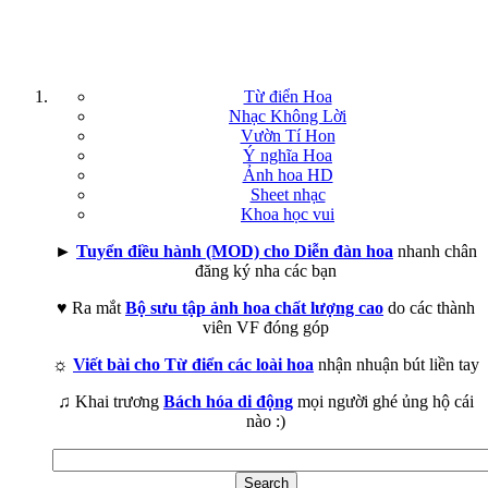
Từ điển Hoa
Nhạc Không Lời
Vườn Tí Hon
Ý nghĩa Hoa
Ảnh hoa HD
Sheet nhạc
Khoa học vui
►
Tuyển điều hành (MOD) cho Diễn đàn hoa
nhanh chân
đăng ký nha các bạn
♥ Ra mắt
Bộ sưu tập ảnh hoa chất lượng cao
do các thành
viên VF đóng góp
☼
Viết bài cho Từ điển các loài hoa
nhận nhuận bút liền tay
♫ Khai trương
Bách hóa di động
mọi người ghé ủng hộ cái
nào :)