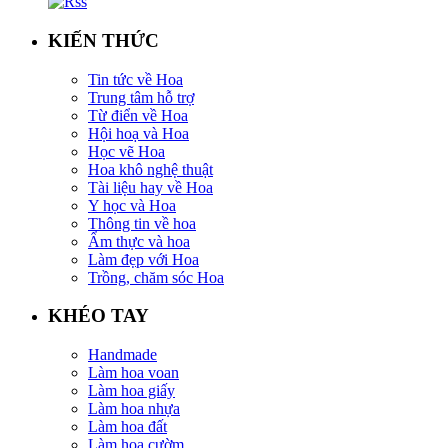
KIẾN THỨC
Tin tức về Hoa
Trung tâm hỗ trợ
Từ điển về Hoa
Hội hoạ và Hoa
Học vẽ Hoa
Hoa khô nghệ thuật
Tài liệu hay về Hoa
Y học và Hoa
Thông tin về hoa
Ẩm thực và hoa
Làm đẹp với Hoa
Trồng, chăm sóc Hoa
KHÉO TAY
Handmade
Làm hoa voan
Làm hoa giấy
Làm hoa nhựa
Làm hoa đất
Làm hoa cườm