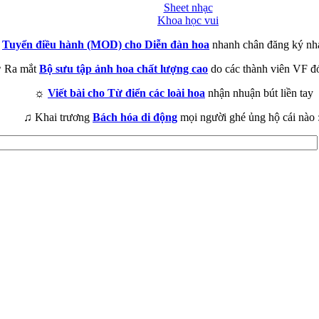
Sheet nhạc
Khoa học vui
►
Tuyển điều hành (MOD) cho Diễn đàn hoa
nhanh chân đăng ký nh
 Ra mắt
Bộ sưu tập ảnh hoa chất lượng cao
do các thành viên VF đ
☼
Viết bài cho Từ điển các loài hoa
nhận nhuận bút liền tay
♫ Khai trương
Bách hóa di động
mọi người ghé ủng hộ cái nào 