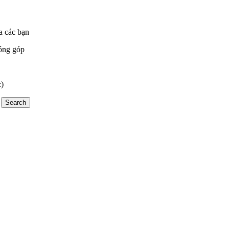
a các bạn
óng góp
:)