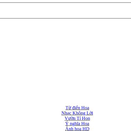
Từ điển Hoa
Nhạc Không Lời
Vườn Tí Hon
Ý nghĩa Hoa
Ảnh hoa HD