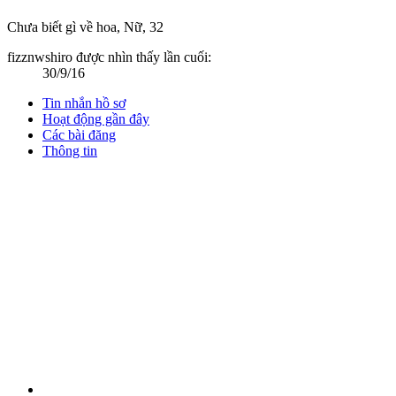
Chưa biết gì về hoa
, Nữ, 32
fizznwshiro được nhìn thấy lần cuối:
30/9/16
Tin nhắn hồ sơ
Hoạt động gần đây
Các bài đăng
Thông tin