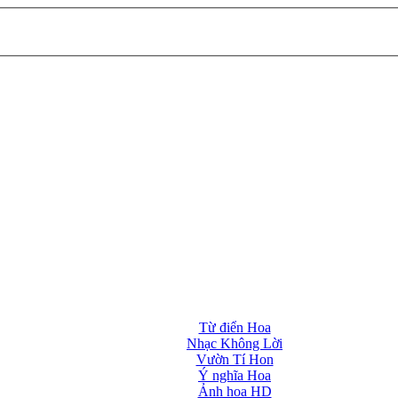
Từ điển Hoa
Nhạc Không Lời
Vườn Tí Hon
Ý nghĩa Hoa
Ảnh hoa HD