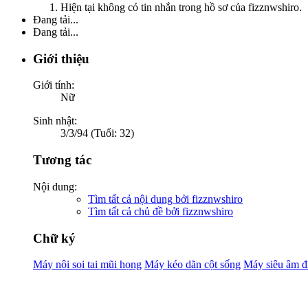
Hiện tại không có tin nhắn trong hồ sơ của fizznwshiro.
Đang tải...
Đang tải...
Giới thiệu
Giới tính:
Nữ
Sinh nhật:
3/3/94 (Tuổi: 32)
Tương tác
Nội dung:
Tìm tất cả nội dung bởi fizznwshiro
Tìm tất cả chủ đề bởi fizznwshiro
Chữ ký
Máy nội soi tai mũi họng
Máy kéo dãn cột sống
Máy siêu âm đi