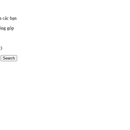
a các bạn
óng góp
:)