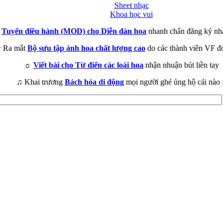
Sheet nhạc
Khoa học vui
►
Tuyển điều hành (MOD) cho Diễn đàn hoa
nhanh chân đăng ký nh
 Ra mắt
Bộ sưu tập ảnh hoa chất lượng cao
do các thành viên VF đ
☼
Viết bài cho Từ điển các loài hoa
nhận nhuận bút liền tay
♫ Khai trương
Bách hóa di động
mọi người ghé ủng hộ cái nào 