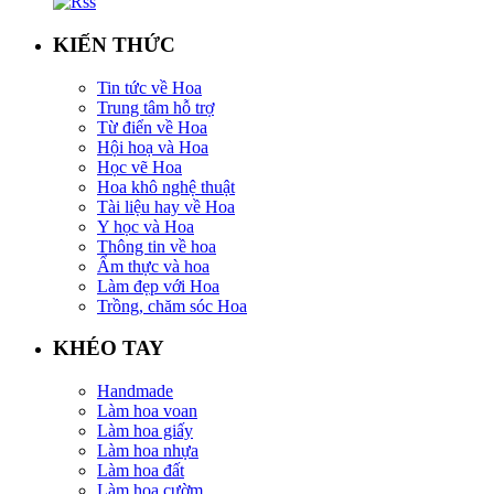
KIẾN THỨC
Tin tức về Hoa
Trung tâm hỗ trợ
Từ điển về Hoa
Hội hoạ và Hoa
Học vẽ Hoa
Hoa khô nghệ thuật
Tài liệu hay về Hoa
Y học và Hoa
Thông tin về hoa
Ẩm thực và hoa
Làm đẹp với Hoa
Trồng, chăm sóc Hoa
KHÉO TAY
Handmade
Làm hoa voan
Làm hoa giấy
Làm hoa nhựa
Làm hoa đất
Làm hoa cườm