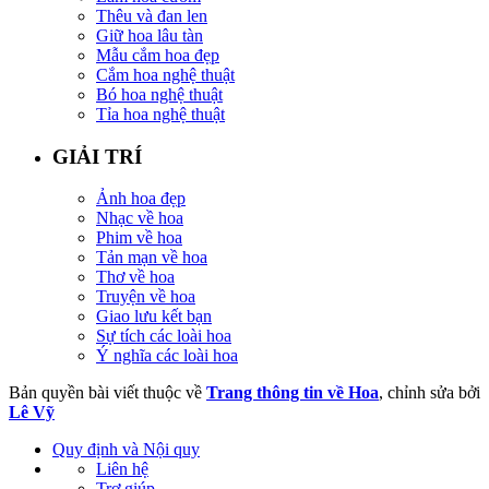
Thêu và đan len
Giữ hoa lâu tàn
Mẫu cắm hoa đẹp
Cắm hoa nghệ thuật
Bó hoa nghệ thuật
Tỉa hoa nghệ thuật
GIẢI TRÍ
Ảnh hoa đẹp
Nhạc về hoa
Phim về hoa
Tản mạn về hoa
Thơ về hoa
Truyện về hoa
Giao lưu kết bạn
Sự tích các loài hoa
Ý nghĩa các loài hoa
Bản quyền bài viết thuộc về
Trang thông tin về Hoa
, chỉnh sửa bởi
Lê Vỹ
Quy định và Nội quy
Liên hệ
Trợ giúp