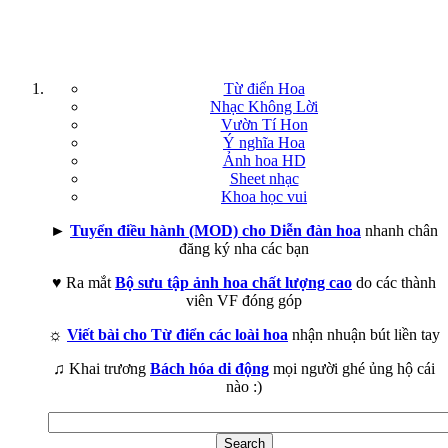
Từ điển Hoa
Nhạc Không Lời
Vườn Tí Hon
Ý nghĩa Hoa
Ảnh hoa HD
Sheet nhạc
Khoa học vui
►
Tuyển điều hành (MOD) cho Diễn đàn hoa
nhanh chân
đăng ký nha các bạn
♥ Ra mắt
Bộ sưu tập ảnh hoa chất lượng cao
do các thành
viên VF đóng góp
☼
Viết bài cho Từ điển các loài hoa
nhận nhuận bút liền tay
♫ Khai trương
Bách hóa di động
mọi người ghé ủng hộ cái
nào :)