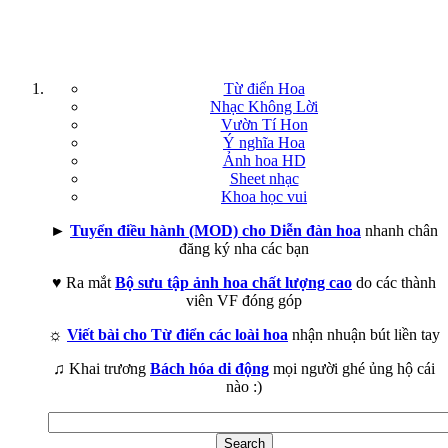
Từ điển Hoa
Nhạc Không Lời
Vườn Tí Hon
Ý nghĩa Hoa
Ảnh hoa HD
Sheet nhạc
Khoa học vui
►
Tuyển điều hành (MOD) cho Diễn đàn hoa
nhanh chân
đăng ký nha các bạn
♥ Ra mắt
Bộ sưu tập ảnh hoa chất lượng cao
do các thành
viên VF đóng góp
☼
Viết bài cho Từ điển các loài hoa
nhận nhuận bút liền tay
♫ Khai trương
Bách hóa di động
mọi người ghé ủng hộ cái
nào :)