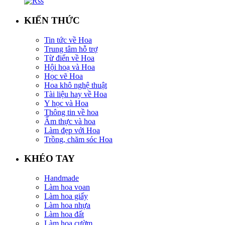
KIẾN THỨC
Tin tức về Hoa
Trung tâm hỗ trợ
Từ điển về Hoa
Hội hoạ và Hoa
Học vẽ Hoa
Hoa khô nghệ thuật
Tài liệu hay về Hoa
Y học và Hoa
Thông tin về hoa
Ẩm thực và hoa
Làm đẹp với Hoa
Trồng, chăm sóc Hoa
KHÉO TAY
Handmade
Làm hoa voan
Làm hoa giấy
Làm hoa nhựa
Làm hoa đất
Làm hoa cườm