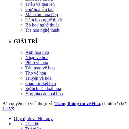
Thêu và đan len
Giữ hoa lâu tàn
Mẫu cắm hoa đẹp
Cắm hoa nghệ thuật
Bó hoa nghệ thuật
Tỉa hoa nghệ thuật
GIẢI TRÍ
Ảnh hoa đẹp
Nhạc về hoa
Phim về hoa
Tản mạn về hoa
Thơ về hoa
Truyện về hoa
Giao lưu kết bạn
Sự tích các loài hoa
Ý nghĩa các loài hoa
Bản quyền bài viết thuộc về
Trang thông tin về Hoa
, chỉnh sửa bởi
Lê Vỹ
Quy định và Nội quy
Liên hệ
Trợ giúp