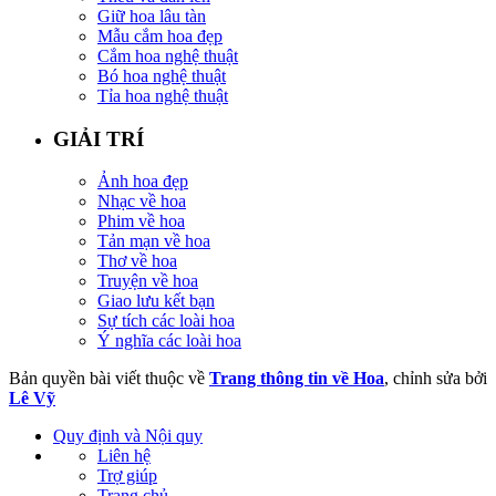
Giữ hoa lâu tàn
Mẫu cắm hoa đẹp
Cắm hoa nghệ thuật
Bó hoa nghệ thuật
Tỉa hoa nghệ thuật
GIẢI TRÍ
Ảnh hoa đẹp
Nhạc về hoa
Phim về hoa
Tản mạn về hoa
Thơ về hoa
Truyện về hoa
Giao lưu kết bạn
Sự tích các loài hoa
Ý nghĩa các loài hoa
Bản quyền bài viết thuộc về
Trang thông tin về Hoa
, chỉnh sửa bởi
Lê Vỹ
Quy định và Nội quy
Liên hệ
Trợ giúp
Trang chủ