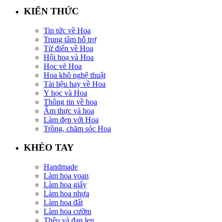
KIẾN THỨC
Tin tức về Hoa
Trung tâm hỗ trợ
Từ điển về Hoa
Hội hoạ và Hoa
Học vẽ Hoa
Hoa khô nghệ thuật
Tài liệu hay về Hoa
Y học và Hoa
Thông tin về hoa
Ẩm thực và hoa
Làm đẹp với Hoa
Trồng, chăm sóc Hoa
KHÉO TAY
Handmade
Làm hoa voan
Làm hoa giấy
Làm hoa nhựa
Làm hoa đất
Làm hoa cườm
Thêu và đan len