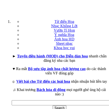
Từ điển Hoa
Nhạc Không Lời
Vườn Tí Hon
Ý nghĩa Hoa
Ảnh hoa HD
Sheet nhạc
Khoa học vui
►
Tuyển điều hành (MOD) cho Diễn đàn hoa
nhanh chân
đăng ký nha các bạn
♥ Ra mắt
Bộ sưu tập ảnh hoa chất lượng cao
do các thành
viên VF đóng góp
☼
Viết bài cho Từ điển các loài hoa
nhận nhuận bút liền tay
♫ Khai trương
Bách hóa di động
mọi người ghé ủng hộ cái
nào :)