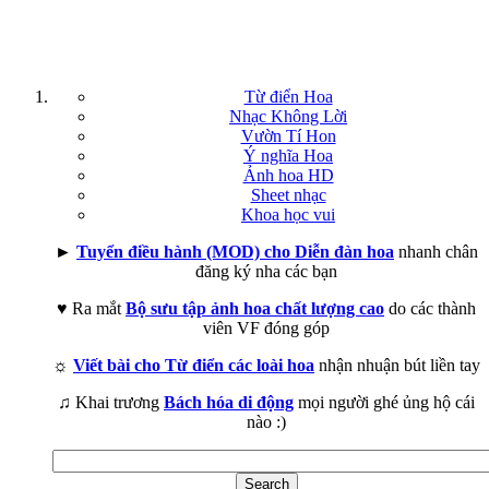
Từ điển Hoa
Nhạc Không Lời
Vườn Tí Hon
Ý nghĩa Hoa
Ảnh hoa HD
Sheet nhạc
Khoa học vui
►
Tuyển điều hành (MOD) cho Diễn đàn hoa
nhanh chân
đăng ký nha các bạn
♥ Ra mắt
Bộ sưu tập ảnh hoa chất lượng cao
do các thành
viên VF đóng góp
☼
Viết bài cho Từ điển các loài hoa
nhận nhuận bút liền tay
♫ Khai trương
Bách hóa di động
mọi người ghé ủng hộ cái
nào :)