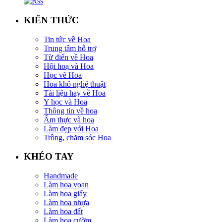
KIẾN THỨC
Tin tức về Hoa
Trung tâm hỗ trợ
Từ điển về Hoa
Hội hoạ và Hoa
Học vẽ Hoa
Hoa khô nghệ thuật
Tài liệu hay về Hoa
Y học và Hoa
Thông tin về hoa
Ẩm thực và hoa
Làm đẹp với Hoa
Trồng, chăm sóc Hoa
KHÉO TAY
Handmade
Làm hoa voan
Làm hoa giấy
Làm hoa nhựa
Làm hoa đất
Làm hoa cườm