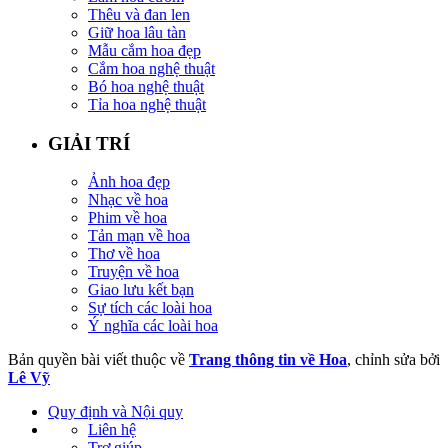
Thêu và đan len
Giữ hoa lâu tàn
Mẫu cắm hoa đẹp
Cắm hoa nghệ thuật
Bó hoa nghệ thuật
Tỉa hoa nghệ thuật
GIẢI TRÍ
Ảnh hoa đẹp
Nhạc về hoa
Phim về hoa
Tản mạn về hoa
Thơ về hoa
Truyện về hoa
Giao lưu kết bạn
Sự tích các loài hoa
Ý nghĩa các loài hoa
Bản quyền bài viết thuộc về
Trang thông tin về Hoa
, chỉnh sửa bởi
Lê Vỹ
Quy định và Nội quy
Liên hệ
Trợ giúp