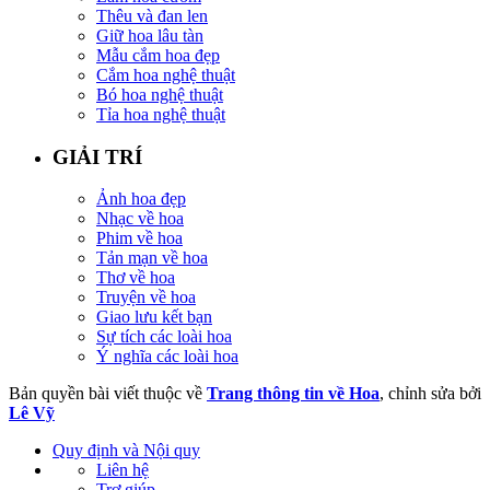
Thêu và đan len
Giữ hoa lâu tàn
Mẫu cắm hoa đẹp
Cắm hoa nghệ thuật
Bó hoa nghệ thuật
Tỉa hoa nghệ thuật
GIẢI TRÍ
Ảnh hoa đẹp
Nhạc về hoa
Phim về hoa
Tản mạn về hoa
Thơ về hoa
Truyện về hoa
Giao lưu kết bạn
Sự tích các loài hoa
Ý nghĩa các loài hoa
Bản quyền bài viết thuộc về
Trang thông tin về Hoa
, chỉnh sửa bởi
Lê Vỹ
Quy định và Nội quy
Liên hệ
Trợ giúp