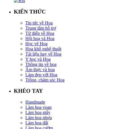
KIẾN THỨC
Tin tức về Hoa
Trung tâm hỗ trợ
Từ điển về Hoa
Hội hoạ và Hoa
Học vẽ Hoa
Hoa khô nghệ thuật
Tài liệu hay về Hoa
Y học và Hoa
Thông tin về hoa
Ẩm thực và hoa
Làm đẹp với Hoa
Trồng, chăm sóc Hoa
KHÉO TAY
Handmade
Làm hoa voan
Làm hoa giấy
Làm hoa nhựa
Làm hoa đất
Làm hoa cườm