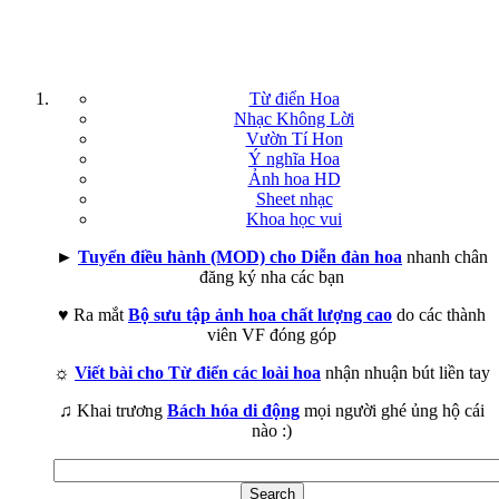
Từ điển Hoa
Nhạc Không Lời
Vườn Tí Hon
Ý nghĩa Hoa
Ảnh hoa HD
Sheet nhạc
Khoa học vui
►
Tuyển điều hành (MOD) cho Diễn đàn hoa
nhanh chân
đăng ký nha các bạn
♥ Ra mắt
Bộ sưu tập ảnh hoa chất lượng cao
do các thành
viên VF đóng góp
☼
Viết bài cho Từ điển các loài hoa
nhận nhuận bút liền tay
♫ Khai trương
Bách hóa di động
mọi người ghé ủng hộ cái
nào :)