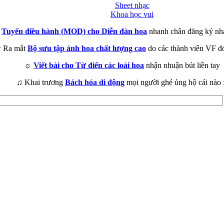
Sheet nhạc
Khoa học vui
►
Tuyển điều hành (MOD) cho Diễn đàn hoa
nhanh chân đăng ký nh
 Ra mắt
Bộ sưu tập ảnh hoa chất lượng cao
do các thành viên VF đ
☼
Viết bài cho Từ điển các loài hoa
nhận nhuận bút liền tay
♫ Khai trương
Bách hóa di động
mọi người ghé ủng hộ cái nào 