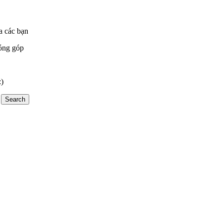
a các bạn
óng góp
:)