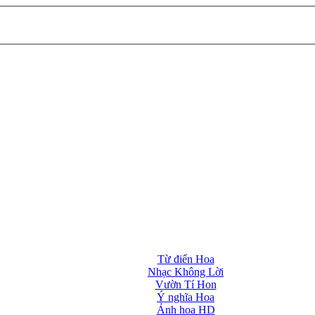
Từ điển Hoa
Nhạc Không Lời
Vườn Tí Hon
Ý nghĩa Hoa
Ảnh hoa HD