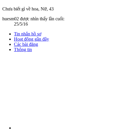
Chưa biết gì về hoa
, Nữ, 43
huesm02 được nhìn thấy lần cuối:
25/5/16
Tin nhắn hồ sơ
Hoạt động gần đây
Các bài đăng
Thông tin