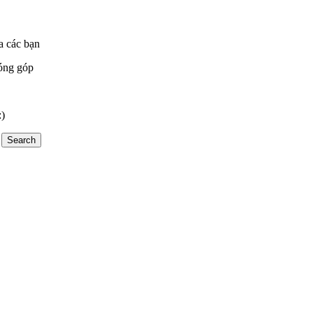
a các bạn
óng góp
:)