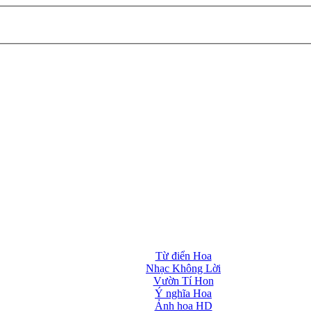
Từ điển Hoa
Nhạc Không Lời
Vườn Tí Hon
Ý nghĩa Hoa
Ảnh hoa HD