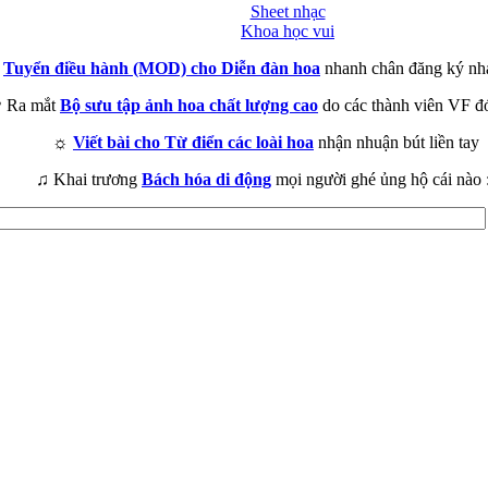
Sheet nhạc
Khoa học vui
►
Tuyển điều hành (MOD) cho Diễn đàn hoa
nhanh chân đăng ký nh
 Ra mắt
Bộ sưu tập ảnh hoa chất lượng cao
do các thành viên VF đ
☼
Viết bài cho Từ điển các loài hoa
nhận nhuận bút liền tay
♫ Khai trương
Bách hóa di động
mọi người ghé ủng hộ cái nào 