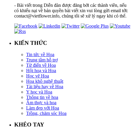
- Bài viết trong Diễn đàn được đăng bởi các thành viên, nếu
có khiếu nại về bản quyền bài viết xin vui lòng gửi email tới:
contact@vietflower.info, chúng tôi sẽ xử lý ngay khi có thể.
KIẾN THỨC
Tin tức về Hoa
Trung tâm hỗ trợ
Từ điển về Hoa
Hội hoạ và Hoa
Học vẽ Hoa
Hoa khô nghệ thuật
Tài liệu hay về Hoa
Y học và Hoa
Thông tin về hoa
Ẩm thực và hoa
Làm đẹp với Hoa
Trồng, chăm sóc Hoa
KHÉO TAY