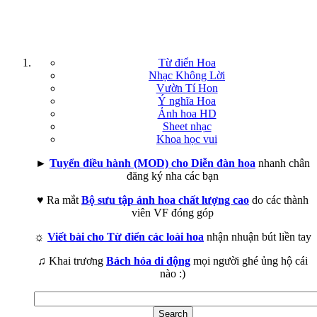
Từ điển Hoa
Nhạc Không Lời
Vườn Tí Hon
Ý nghĩa Hoa
Ảnh hoa HD
Sheet nhạc
Khoa học vui
►
Tuyển điều hành (MOD) cho Diễn đàn hoa
nhanh chân
đăng ký nha các bạn
♥ Ra mắt
Bộ sưu tập ảnh hoa chất lượng cao
do các thành
viên VF đóng góp
☼
Viết bài cho Từ điển các loài hoa
nhận nhuận bút liền tay
♫ Khai trương
Bách hóa di động
mọi người ghé ủng hộ cái
nào :)