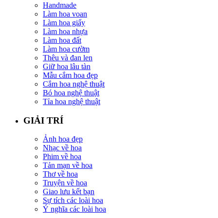
Handmade
Làm hoa voan
Làm hoa giấy
Làm hoa nhựa
Làm hoa đất
Làm hoa cườm
Thêu và đan len
Giữ hoa lâu tàn
Mẫu cắm hoa đẹp
Cắm hoa nghệ thuật
Bó hoa nghệ thuật
Tỉa hoa nghệ thuật
GIẢI TRÍ
Ảnh hoa đẹp
Nhạc về hoa
Phim về hoa
Tản mạn về hoa
Thơ về hoa
Truyện về hoa
Giao lưu kết bạn
Sự tích các loài hoa
Ý nghĩa các loài hoa