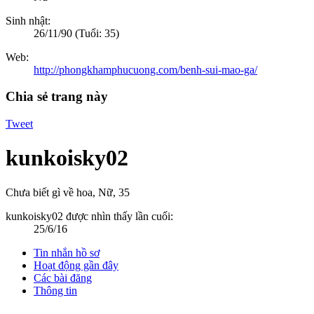
Sinh nhật:
26/11/90
(Tuổi: 35)
Web:
http://phongkhamphucuong.com/benh-sui-mao-ga/
Chia sẻ trang này
Tweet
kunkoisky02
Chưa biết gì về hoa
, Nữ, 35
kunkoisky02 được nhìn thấy lần cuối:
25/6/16
Tin nhắn hồ sơ
Hoạt động gần đây
Các bài đăng
Thông tin