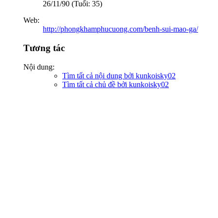
26/11/90 (Tuổi: 35)
Web:
http://phongkhamphucuong.com/benh-sui-mao-ga/
Tương tác
Nội dung:
Tìm tất cả nội dung bởi kunkoisky02
Tìm tất cả chủ đề bởi kunkoisky02