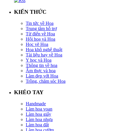
KIẾN THỨC
Tin tức về Hoa
Trung tâm hỗ trợ
Từ điển về Hoa
Hội hoạ và Hoa
Học vẽ Hoa
Hoa khô nghệ thuật
Tài liệu hay về Hoa
Y học và Hoa
Thông tin về hoa
Ẩm thực và hoa
Làm đẹp với Hoa
Trồng, chăm sóc Hoa
KHÉO TAY
Handmade
Làm hoa voan
Làm hoa giấy
Làm hoa nhựa
Làm hoa đất
Làm hoa cườm