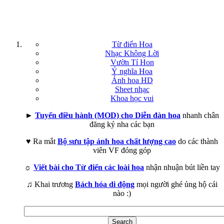
Từ điển Hoa
Nhạc Không Lời
Vườn Tí Hon
Ý nghĩa Hoa
Ảnh hoa HD
Sheet nhạc
Khoa học vui
►
Tuyển điều hành (MOD) cho Diễn đàn hoa
nhanh chân
đăng ký nha các bạn
♥ Ra mắt
Bộ sưu tập ảnh hoa chất lượng cao
do các thành
viên VF đóng góp
☼
Viết bài cho Từ điển các loài hoa
nhận nhuận bút liền tay
♫ Khai trương
Bách hóa di động
mọi người ghé ủng hộ cái
nào :)