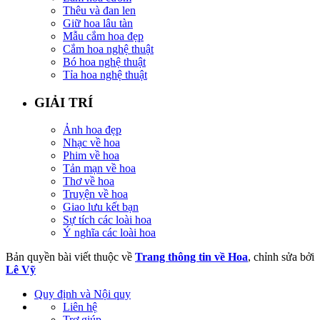
Thêu và đan len
Giữ hoa lâu tàn
Mẫu cắm hoa đẹp
Cắm hoa nghệ thuật
Bó hoa nghệ thuật
Tỉa hoa nghệ thuật
GIẢI TRÍ
Ảnh hoa đẹp
Nhạc về hoa
Phim về hoa
Tản mạn về hoa
Thơ về hoa
Truyện về hoa
Giao lưu kết bạn
Sự tích các loài hoa
Ý nghĩa các loài hoa
Bản quyền bài viết thuộc về
Trang thông tin về Hoa
, chỉnh sửa bởi
Lê Vỹ
Quy định và Nội quy
Liên hệ
Trợ giúp