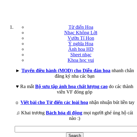
Từ điển Hoa
Nhạc Không Lời
Vườn Tí Hon
Ý nghĩa Hoa
Ảnh hoa HD
Sheet nhạc
Khoa học vui
►
Tuyển điều hành (MOD) cho Diễn đàn hoa
nhanh chân
đăng ký nha các bạn
♥ Ra mắt
Bộ sưu tập ảnh hoa chất lượng cao
do các thành
viên VF đóng góp
☼
Viết bài cho Từ điển các loài hoa
nhận nhuận bút liền tay
♫ Khai trương
Bách hóa di động
mọi người ghé ủng hộ cái
nào :)