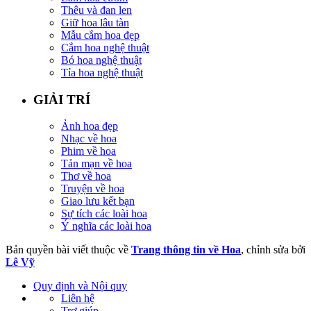
Thêu và đan len
Giữ hoa lâu tàn
Mẫu cắm hoa đẹp
Cắm hoa nghệ thuật
Bó hoa nghệ thuật
Tỉa hoa nghệ thuật
GIẢI TRÍ
Ảnh hoa đẹp
Nhạc về hoa
Phim về hoa
Tản mạn về hoa
Thơ về hoa
Truyện về hoa
Giao lưu kết bạn
Sự tích các loài hoa
Ý nghĩa các loài hoa
Bản quyền bài viết thuộc về
Trang thông tin về Hoa
, chỉnh sửa bởi
Lê Vỹ
Quy định và Nội quy
Liên hệ
Trợ giúp