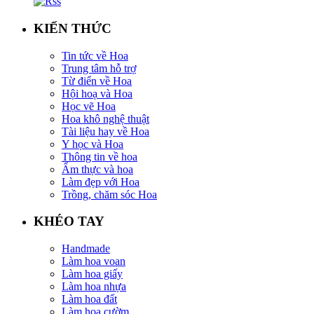
KIẾN THỨC
Tin tức về Hoa
Trung tâm hỗ trợ
Từ điển về Hoa
Hội hoạ và Hoa
Học vẽ Hoa
Hoa khô nghệ thuật
Tài liệu hay về Hoa
Y học và Hoa
Thông tin về hoa
Ẩm thực và hoa
Làm đẹp với Hoa
Trồng, chăm sóc Hoa
KHÉO TAY
Handmade
Làm hoa voan
Làm hoa giấy
Làm hoa nhựa
Làm hoa đất
Làm hoa cườm