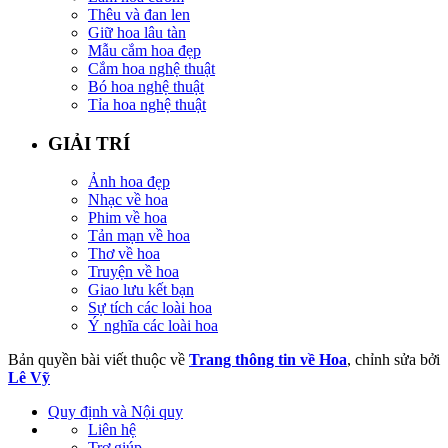
Thêu và đan len
Giữ hoa lâu tàn
Mẫu cắm hoa đẹp
Cắm hoa nghệ thuật
Bó hoa nghệ thuật
Tỉa hoa nghệ thuật
GIẢI TRÍ
Ảnh hoa đẹp
Nhạc về hoa
Phim về hoa
Tản mạn về hoa
Thơ về hoa
Truyện về hoa
Giao lưu kết bạn
Sự tích các loài hoa
Ý nghĩa các loài hoa
Bản quyền bài viết thuộc về
Trang thông tin về Hoa
, chỉnh sửa bởi
Lê Vỹ
Quy định và Nội quy
Liên hệ
Trợ giúp