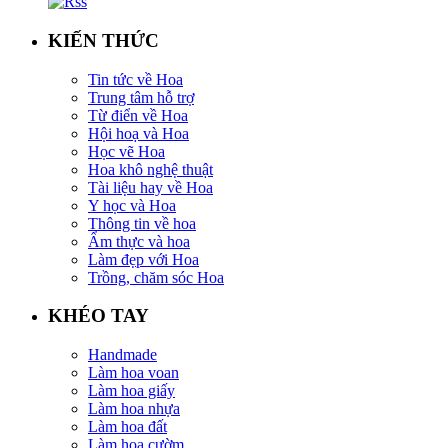
KIẾN THỨC
Tin tức về Hoa
Trung tâm hỗ trợ
Từ điển về Hoa
Hội hoạ và Hoa
Học vẽ Hoa
Hoa khô nghệ thuật
Tài liệu hay về Hoa
Y học và Hoa
Thông tin về hoa
Ẩm thực và hoa
Làm đẹp với Hoa
Trồng, chăm sóc Hoa
KHÉO TAY
Handmade
Làm hoa voan
Làm hoa giấy
Làm hoa nhựa
Làm hoa đất
Làm hoa cườm