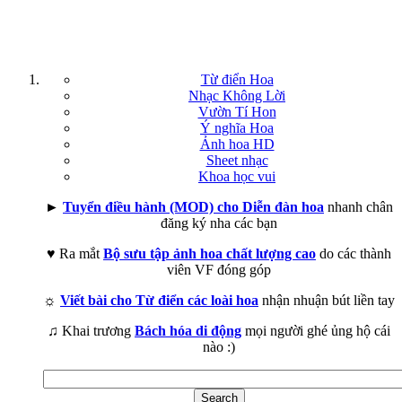
Từ điển Hoa
Nhạc Không Lời
Vườn Tí Hon
Ý nghĩa Hoa
Ảnh hoa HD
Sheet nhạc
Khoa học vui
►
Tuyển điều hành (MOD) cho Diễn đàn hoa
nhanh chân
đăng ký nha các bạn
♥ Ra mắt
Bộ sưu tập ảnh hoa chất lượng cao
do các thành
viên VF đóng góp
☼
Viết bài cho Từ điển các loài hoa
nhận nhuận bút liền tay
♫ Khai trương
Bách hóa di động
mọi người ghé ủng hộ cái
nào :)