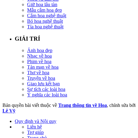
Giữ hoa lâu tàn
Mẫu cắm hoa đẹp
Cắm hoa nghệ thuật
Bó hoa nghệ thuật
Tỉa hoa nghệ thuật
GIẢI TRÍ
Ảnh hoa đẹp
Nhạc về hoa
Phim về hoa
Tản mạn về hoa
Thơ về hoa
Truyện về hoa
Giao lưu kết bạn
Sự tích các loài hoa
Ý nghĩa các loài hoa
Bản quyền bài viết thuộc về
Trang thông tin về Hoa
, chỉnh sửa bởi
Lê Vỹ
Quy định và Nội quy
Liên hệ
Trợ giúp
Trang chủ