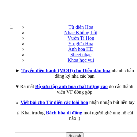
Từ điển Hoa
Nhạc Không Lời
Vườn Tí Hon
Ý nghĩa Hoa
Ảnh hoa HD
Sheet nhạc
Khoa học vui
►
Tuyển điều hành (MOD) cho Diễn đàn hoa
nhanh chân
đăng ký nha các bạn
♥ Ra mắt
Bộ sưu tập ảnh hoa chất lượng cao
do các thành
viên VF đóng góp
☼
Viết bài cho Từ điển các loài hoa
nhận nhuận bút liền tay
♫ Khai trương
Bách hóa di động
mọi người ghé ủng hộ cái
nào :)