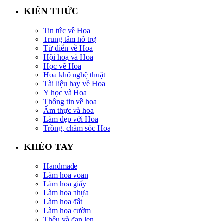
KIẾN THỨC
Tin tức về Hoa
Trung tâm hỗ trợ
Từ điển về Hoa
Hội hoạ và Hoa
Học vẽ Hoa
Hoa khô nghệ thuật
Tài liệu hay về Hoa
Y học và Hoa
Thông tin về hoa
Ẩm thực và hoa
Làm đẹp với Hoa
Trồng, chăm sóc Hoa
KHÉO TAY
Handmade
Làm hoa voan
Làm hoa giấy
Làm hoa nhựa
Làm hoa đất
Làm hoa cườm
Thêu và đan len