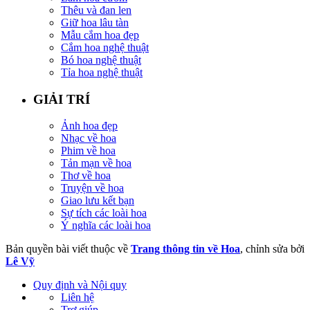
Thêu và đan len
Giữ hoa lâu tàn
Mẫu cắm hoa đẹp
Cắm hoa nghệ thuật
Bó hoa nghệ thuật
Tỉa hoa nghệ thuật
GIẢI TRÍ
Ảnh hoa đẹp
Nhạc về hoa
Phim về hoa
Tản mạn về hoa
Thơ về hoa
Truyện về hoa
Giao lưu kết bạn
Sự tích các loài hoa
Ý nghĩa các loài hoa
Bản quyền bài viết thuộc về
Trang thông tin về Hoa
, chỉnh sửa bởi
Lê Vỹ
Quy định và Nội quy
Liên hệ
Trợ giúp