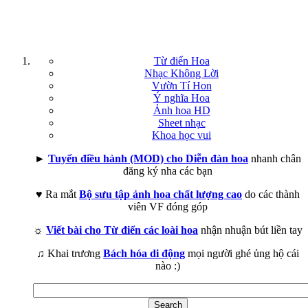
Từ điển Hoa
Nhạc Không Lời
Vườn Tí Hon
Ý nghĩa Hoa
Ảnh hoa HD
Sheet nhạc
Khoa học vui
►
Tuyển điều hành (MOD) cho Diễn đàn hoa
nhanh chân
đăng ký nha các bạn
♥ Ra mắt
Bộ sưu tập ảnh hoa chất lượng cao
do các thành
viên VF đóng góp
☼
Viết bài cho Từ điển các loài hoa
nhận nhuận bút liền tay
♫ Khai trương
Bách hóa di động
mọi người ghé ủng hộ cái
nào :)