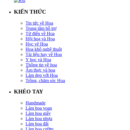
KIẾN THỨC
Tin tức về Hoa
Trung tâm hỗ trợ
Từ điển về Hoa
Hội hoạ và Hoa
Học vẽ Hoa
Hoa khô nghệ thuật
Tài liệu hay về Hoa
Y học và Hoa
Thông tin về hoa
Ẩm thực và hoa
Làm đẹp với Hoa
Trồng, chăm sóc Hoa
KHÉO TAY
Handmade
Làm hoa voan
Làm hoa giấy
Làm hoa nhựa
Làm hoa đất
Làm hoa cườm