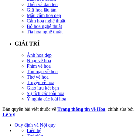
Thêu và đan len
Giữ hoa lâu tàn
Mẫu cắm hoa đẹp
Cắm hoa nghệ thuật
Bó hoa nghệ thuật
Tỉa hoa nghệ thuật
GIẢI TRÍ
Ảnh hoa đẹp
Nhạc về hoa
Phim về hoa
Tản mạn về hoa
Thơ về hoa
Truyện về hoa
Giao lưu kết bạn
Sự tích các loài hoa
Ý nghĩa các loài hoa
Bản quyền bài viết thuộc về
Trang thông tin về Hoa
, chỉnh sửa bởi
Lê Vỹ
Quy định và Nội quy
Liên hệ
Trợ giúp