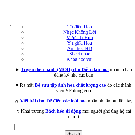
Từ điển Hoa
Nhạc Không Lời
Vườn Tí Hon
Ý nghĩa Hoa
Ảnh hoa HD
Sheet nhạc
Khoa học vui
►
Tuyển điều hành (MOD) cho Diễn đàn hoa
nhanh chân
đăng ký nha các bạn
♥ Ra mắt
Bộ sưu tập ảnh hoa chất lượng cao
do các thành
viên VF đóng góp
☼
Viết bài cho Từ điển các loài hoa
nhận nhuận bút liền tay
♫ Khai trương
Bách hóa di động
mọi người ghé ủng hộ cái
nào :)