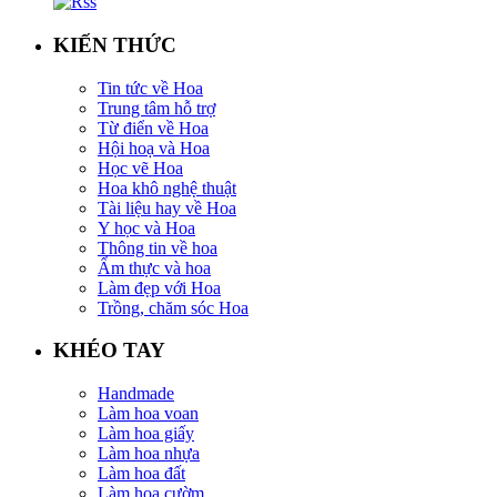
KIẾN THỨC
Tin tức về Hoa
Trung tâm hỗ trợ
Từ điển về Hoa
Hội hoạ và Hoa
Học vẽ Hoa
Hoa khô nghệ thuật
Tài liệu hay về Hoa
Y học và Hoa
Thông tin về hoa
Ẩm thực và hoa
Làm đẹp với Hoa
Trồng, chăm sóc Hoa
KHÉO TAY
Handmade
Làm hoa voan
Làm hoa giấy
Làm hoa nhựa
Làm hoa đất
Làm hoa cườm