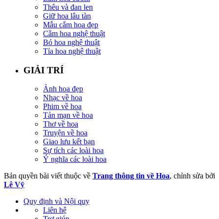
Thêu và đan len
Giữ hoa lâu tàn
Mẫu cắm hoa đẹp
Cắm hoa nghệ thuật
Bó hoa nghệ thuật
Tỉa hoa nghệ thuật
GIẢI TRÍ
Ảnh hoa đẹp
Nhạc về hoa
Phim về hoa
Tản mạn về hoa
Thơ về hoa
Truyện về hoa
Giao lưu kết bạn
Sự tích các loài hoa
Ý nghĩa các loài hoa
Bản quyền bài viết thuộc về
Trang thông tin về Hoa
, chỉnh sửa bởi
Lê Vỹ
Quy định và Nội quy
Liên hệ
Trợ giúp