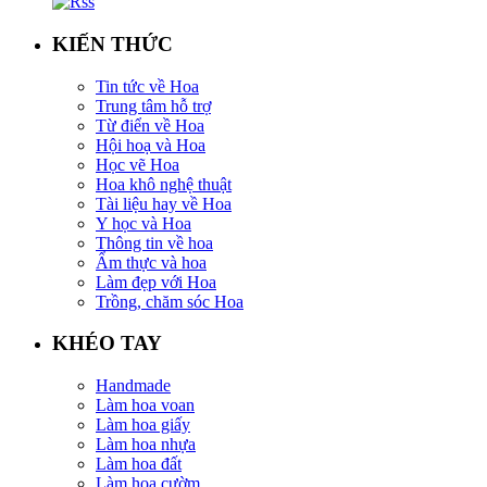
KIẾN THỨC
Tin tức về Hoa
Trung tâm hỗ trợ
Từ điển về Hoa
Hội hoạ và Hoa
Học vẽ Hoa
Hoa khô nghệ thuật
Tài liệu hay về Hoa
Y học và Hoa
Thông tin về hoa
Ẩm thực và hoa
Làm đẹp với Hoa
Trồng, chăm sóc Hoa
KHÉO TAY
Handmade
Làm hoa voan
Làm hoa giấy
Làm hoa nhựa
Làm hoa đất
Làm hoa cườm