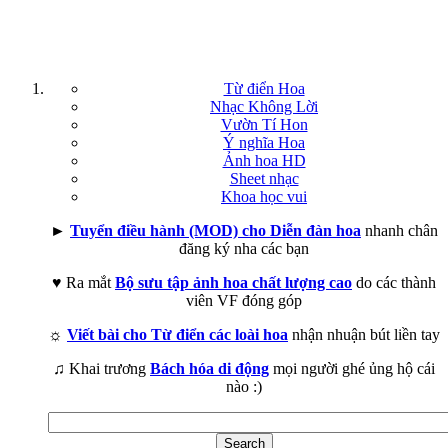
Từ điển Hoa
Nhạc Không Lời
Vườn Tí Hon
Ý nghĩa Hoa
Ảnh hoa HD
Sheet nhạc
Khoa học vui
►
Tuyển điều hành (MOD) cho Diễn đàn hoa
nhanh chân
đăng ký nha các bạn
♥ Ra mắt
Bộ sưu tập ảnh hoa chất lượng cao
do các thành
viên VF đóng góp
☼
Viết bài cho Từ điển các loài hoa
nhận nhuận bút liền tay
♫ Khai trương
Bách hóa di động
mọi người ghé ủng hộ cái
nào :)