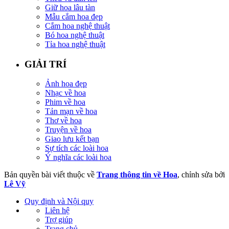
Giữ hoa lâu tàn
Mẫu cắm hoa đẹp
Cắm hoa nghệ thuật
Bó hoa nghệ thuật
Tỉa hoa nghệ thuật
GIẢI TRÍ
Ảnh hoa đẹp
Nhạc về hoa
Phim về hoa
Tản mạn về hoa
Thơ về hoa
Truyện về hoa
Giao lưu kết bạn
Sự tích các loài hoa
Ý nghĩa các loài hoa
Bản quyền bài viết thuộc về
Trang thông tin về Hoa
, chỉnh sửa bởi
Lê Vỹ
Quy định và Nội quy
Liên hệ
Trợ giúp
Trang chủ