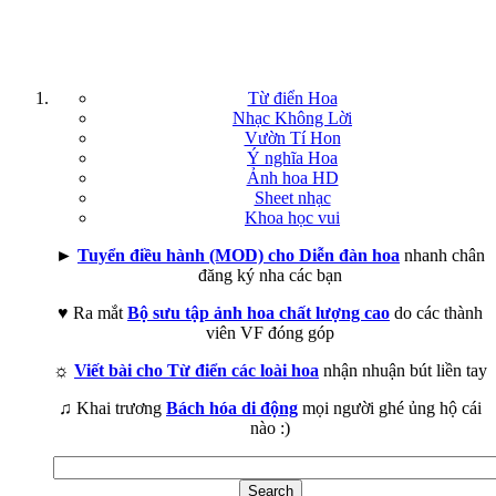
Từ điển Hoa
Nhạc Không Lời
Vườn Tí Hon
Ý nghĩa Hoa
Ảnh hoa HD
Sheet nhạc
Khoa học vui
►
Tuyển điều hành (MOD) cho Diễn đàn hoa
nhanh chân
đăng ký nha các bạn
♥ Ra mắt
Bộ sưu tập ảnh hoa chất lượng cao
do các thành
viên VF đóng góp
☼
Viết bài cho Từ điển các loài hoa
nhận nhuận bút liền tay
♫ Khai trương
Bách hóa di động
mọi người ghé ủng hộ cái
nào :)