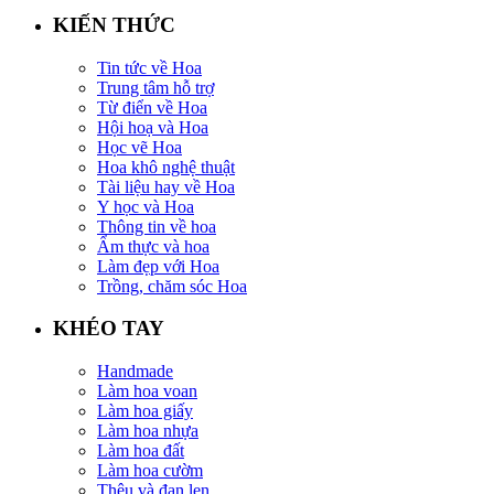
KIẾN THỨC
Tin tức về Hoa
Trung tâm hỗ trợ
Từ điển về Hoa
Hội hoạ và Hoa
Học vẽ Hoa
Hoa khô nghệ thuật
Tài liệu hay về Hoa
Y học và Hoa
Thông tin về hoa
Ẩm thực và hoa
Làm đẹp với Hoa
Trồng, chăm sóc Hoa
KHÉO TAY
Handmade
Làm hoa voan
Làm hoa giấy
Làm hoa nhựa
Làm hoa đất
Làm hoa cườm
Thêu và đan len