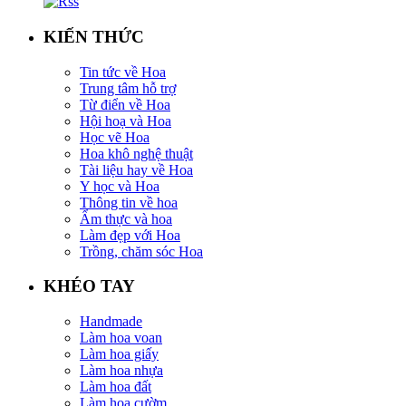
KIẾN THỨC
Tin tức về Hoa
Trung tâm hỗ trợ
Từ điển về Hoa
Hội hoạ và Hoa
Học vẽ Hoa
Hoa khô nghệ thuật
Tài liệu hay về Hoa
Y học và Hoa
Thông tin về hoa
Ẩm thực và hoa
Làm đẹp với Hoa
Trồng, chăm sóc Hoa
KHÉO TAY
Handmade
Làm hoa voan
Làm hoa giấy
Làm hoa nhựa
Làm hoa đất
Làm hoa cườm