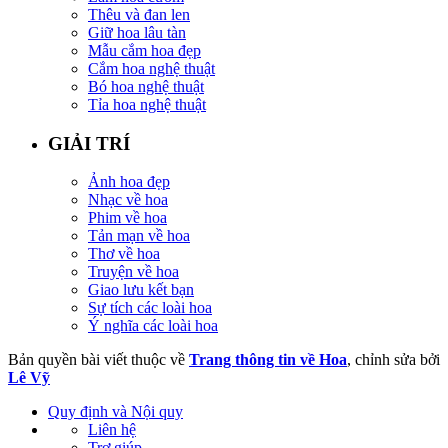
Thêu và đan len
Giữ hoa lâu tàn
Mẫu cắm hoa đẹp
Cắm hoa nghệ thuật
Bó hoa nghệ thuật
Tỉa hoa nghệ thuật
GIẢI TRÍ
Ảnh hoa đẹp
Nhạc về hoa
Phim về hoa
Tản mạn về hoa
Thơ về hoa
Truyện về hoa
Giao lưu kết bạn
Sự tích các loài hoa
Ý nghĩa các loài hoa
Bản quyền bài viết thuộc về
Trang thông tin về Hoa
, chỉnh sửa bởi
Lê Vỹ
Quy định và Nội quy
Liên hệ
Trợ giúp