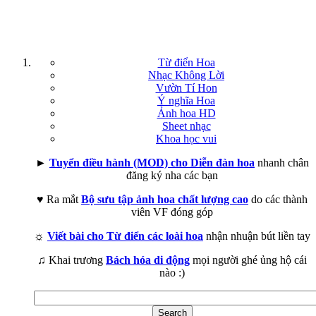
Từ điển Hoa
Nhạc Không Lời
Vườn Tí Hon
Ý nghĩa Hoa
Ảnh hoa HD
Sheet nhạc
Khoa học vui
►
Tuyển điều hành (MOD) cho Diễn đàn hoa
nhanh chân
đăng ký nha các bạn
♥ Ra mắt
Bộ sưu tập ảnh hoa chất lượng cao
do các thành
viên VF đóng góp
☼
Viết bài cho Từ điển các loài hoa
nhận nhuận bút liền tay
♫ Khai trương
Bách hóa di động
mọi người ghé ủng hộ cái
nào :)