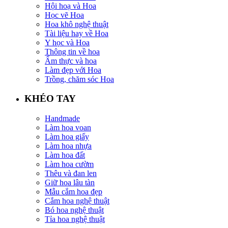
Hội hoạ và Hoa
Học vẽ Hoa
Hoa khô nghệ thuật
Tài liệu hay về Hoa
Y học và Hoa
Thông tin về hoa
Ẩm thực và hoa
Làm đẹp với Hoa
Trồng, chăm sóc Hoa
KHÉO TAY
Handmade
Làm hoa voan
Làm hoa giấy
Làm hoa nhựa
Làm hoa đất
Làm hoa cườm
Thêu và đan len
Giữ hoa lâu tàn
Mẫu cắm hoa đẹp
Cắm hoa nghệ thuật
Bó hoa nghệ thuật
Tỉa hoa nghệ thuật