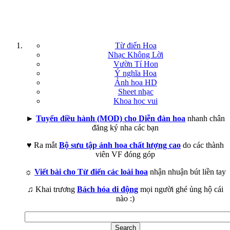
Từ điển Hoa
Nhạc Không Lời
Vườn Tí Hon
Ý nghĩa Hoa
Ảnh hoa HD
Sheet nhạc
Khoa học vui
►
Tuyển điều hành (MOD) cho Diễn đàn hoa
nhanh chân
đăng ký nha các bạn
♥ Ra mắt
Bộ sưu tập ảnh hoa chất lượng cao
do các thành
viên VF đóng góp
☼
Viết bài cho Từ điển các loài hoa
nhận nhuận bút liền tay
♫ Khai trương
Bách hóa di động
mọi người ghé ủng hộ cái
nào :)