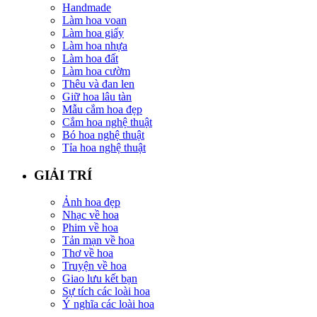
Handmade
Làm hoa voan
Làm hoa giấy
Làm hoa nhựa
Làm hoa đất
Làm hoa cườm
Thêu và đan len
Giữ hoa lâu tàn
Mẫu cắm hoa đẹp
Cắm hoa nghệ thuật
Bó hoa nghệ thuật
Tỉa hoa nghệ thuật
GIẢI TRÍ
Ảnh hoa đẹp
Nhạc về hoa
Phim về hoa
Tản mạn về hoa
Thơ về hoa
Truyện về hoa
Giao lưu kết bạn
Sự tích các loài hoa
Ý nghĩa các loài hoa