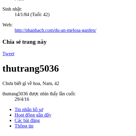
Sinh nhật:
14/1/84
(Tuổi: 42)
Web:
http://phaphach.com/du-an-melosa-garden/
Chia sẻ trang này
Tweet
thutrang5036
Chưa biết gì về hoa
, Nam, 42
thutrang5036 được nhìn thấy lần cuối:
29/4/16
Tin nhắn hồ sơ
Hoạt động gần đây
Các bài đăng
Thông tin