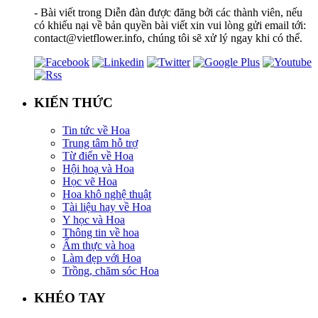
- Bài viết trong Diễn đàn được đăng bởi các thành viên, nếu
có khiếu nại về bản quyền bài viết xin vui lòng gửi email tới:
contact@vietflower.info, chúng tôi sẽ xử lý ngay khi có thể.
KIẾN THỨC
Tin tức về Hoa
Trung tâm hỗ trợ
Từ điển về Hoa
Hội hoạ và Hoa
Học vẽ Hoa
Hoa khô nghệ thuật
Tài liệu hay về Hoa
Y học và Hoa
Thông tin về hoa
Ẩm thực và hoa
Làm đẹp với Hoa
Trồng, chăm sóc Hoa
KHÉO TAY