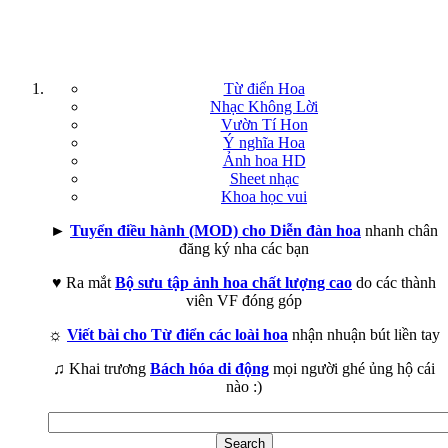
Từ điển Hoa
Nhạc Không Lời
Vườn Tí Hon
Ý nghĩa Hoa
Ảnh hoa HD
Sheet nhạc
Khoa học vui
►
Tuyển điều hành (MOD) cho Diễn đàn hoa
nhanh chân
đăng ký nha các bạn
♥ Ra mắt
Bộ sưu tập ảnh hoa chất lượng cao
do các thành
viên VF đóng góp
☼
Viết bài cho Từ điển các loài hoa
nhận nhuận bút liền tay
♫ Khai trương
Bách hóa di động
mọi người ghé ủng hộ cái
nào :)