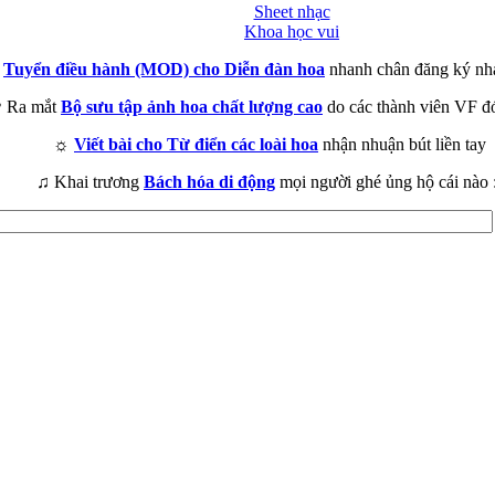
Sheet nhạc
Khoa học vui
►
Tuyển điều hành (MOD) cho Diễn đàn hoa
nhanh chân đăng ký nh
 Ra mắt
Bộ sưu tập ảnh hoa chất lượng cao
do các thành viên VF đ
☼
Viết bài cho Từ điển các loài hoa
nhận nhuận bút liền tay
♫ Khai trương
Bách hóa di động
mọi người ghé ủng hộ cái nào 