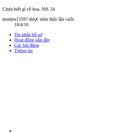
Chưa biết gì về hoa
, Nữ, 34
tientien15597 được nhìn thấy lần cuối:
18/4/16
Tin nhắn hồ sơ
Hoạt động gần đây
Các bài đăng
Thông tin