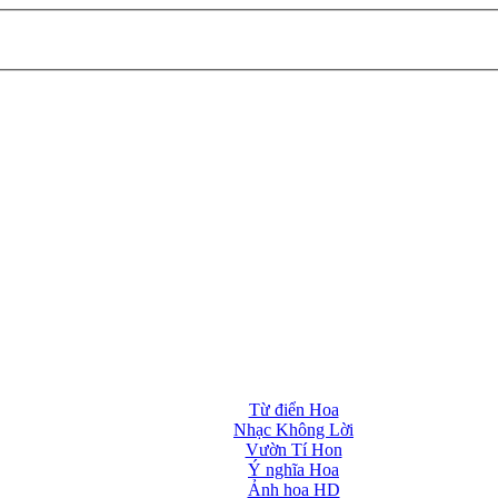
Từ điển Hoa
Nhạc Không Lời
Vườn Tí Hon
Ý nghĩa Hoa
Ảnh hoa HD