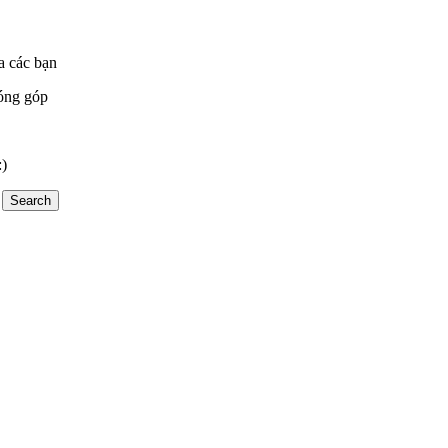
a các bạn
óng góp
:)