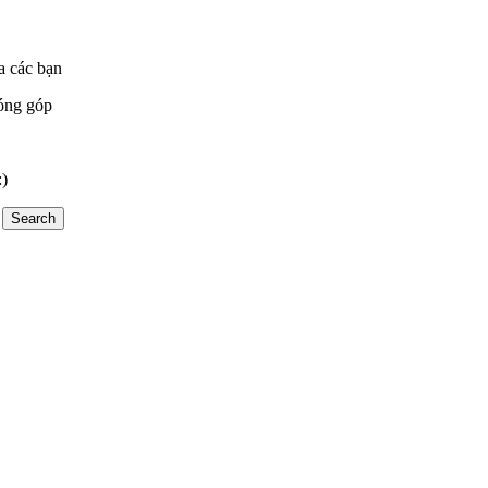
a các bạn
óng góp
:)