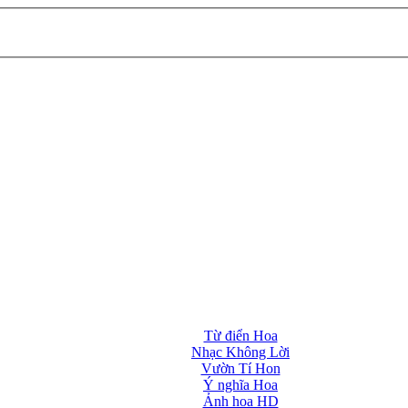
Từ điển Hoa
Nhạc Không Lời
Vườn Tí Hon
Ý nghĩa Hoa
Ảnh hoa HD