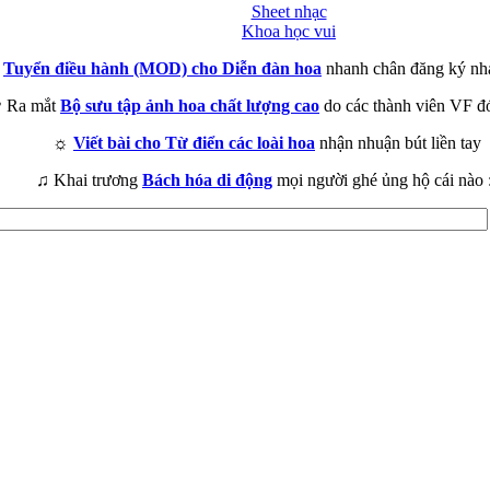
Sheet nhạc
Khoa học vui
►
Tuyển điều hành (MOD) cho Diễn đàn hoa
nhanh chân đăng ký nh
 Ra mắt
Bộ sưu tập ảnh hoa chất lượng cao
do các thành viên VF đ
☼
Viết bài cho Từ điển các loài hoa
nhận nhuận bút liền tay
♫ Khai trương
Bách hóa di động
mọi người ghé ủng hộ cái nào 