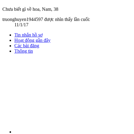
Chưa biết gì về hoa
, Nam, 38
truonghuyen1944597 được nhìn thấy lần cuối:
11/1/17
Tin nhắn hồ sơ
Hoạt động gần đây
Các bài đăng
Thông tin