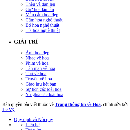
Thêu và đan len
Giữ hoa lâu tàn
Mẫu cắm hoa đẹp
Cắm hoa nghệ thuật
Bó hoa nghệ thuật
Tỉa hoa nghệ thuật
GIẢI TRÍ
Ảnh hoa đẹp
Nhạc về hoa
Phim về hoa
Tản mạn về hoa
Thơ về hoa
Truyện về hoa
Giao lưu kết bạn
Sự tích các loài hoa
Ý nghĩa các loài hoa
Bản quyền bài viết thuộc về
Trang thông tin về Hoa
, chỉnh sửa bởi
Lê Vỹ
Quy định và Nội quy
Liên hệ
Trợ giúp