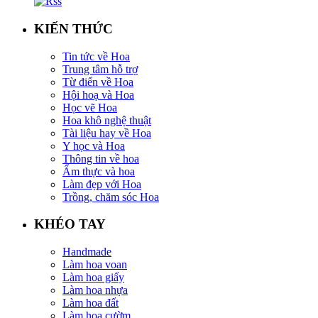
KIẾN THỨC
Tin tức về Hoa
Trung tâm hỗ trợ
Từ điển về Hoa
Hội hoạ và Hoa
Học vẽ Hoa
Hoa khô nghệ thuật
Tài liệu hay về Hoa
Y học và Hoa
Thông tin về hoa
Ẩm thực và hoa
Làm đẹp với Hoa
Trồng, chăm sóc Hoa
KHÉO TAY
Handmade
Làm hoa voan
Làm hoa giấy
Làm hoa nhựa
Làm hoa đất
Làm hoa cườm