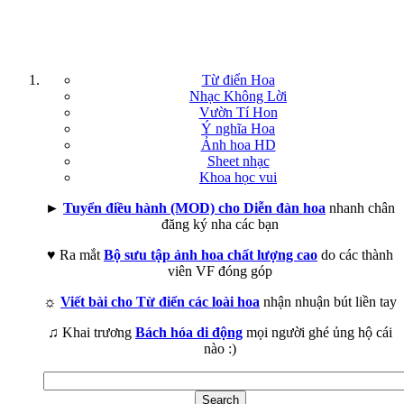
Từ điển Hoa
Nhạc Không Lời
Vườn Tí Hon
Ý nghĩa Hoa
Ảnh hoa HD
Sheet nhạc
Khoa học vui
►
Tuyển điều hành (MOD) cho Diễn đàn hoa
nhanh chân
đăng ký nha các bạn
♥ Ra mắt
Bộ sưu tập ảnh hoa chất lượng cao
do các thành
viên VF đóng góp
☼
Viết bài cho Từ điển các loài hoa
nhận nhuận bút liền tay
♫ Khai trương
Bách hóa di động
mọi người ghé ủng hộ cái
nào :)