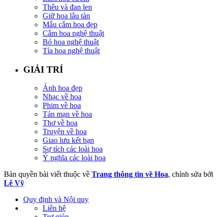
Thêu và đan len
Giữ hoa lâu tàn
Mẫu cắm hoa đẹp
Cắm hoa nghệ thuật
Bó hoa nghệ thuật
Tỉa hoa nghệ thuật
GIẢI TRÍ
Ảnh hoa đẹp
Nhạc về hoa
Phim về hoa
Tản mạn về hoa
Thơ về hoa
Truyện về hoa
Giao lưu kết bạn
Sự tích các loài hoa
Ý nghĩa các loài hoa
Bản quyền bài viết thuộc về
Trang thông tin về Hoa
, chỉnh sửa bởi
Lê Vỹ
Quy định và Nội quy
Liên hệ
Trợ giúp