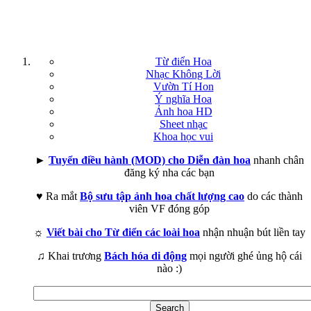
Từ điển Hoa
Nhạc Không Lời
Vườn Tí Hon
Ý nghĩa Hoa
Ảnh hoa HD
Sheet nhạc
Khoa học vui
►
Tuyển điều hành (MOD) cho Diễn đàn hoa
nhanh chân
đăng ký nha các bạn
♥ Ra mắt
Bộ sưu tập ảnh hoa chất lượng cao
do các thành
viên VF đóng góp
☼
Viết bài cho Từ điển các loài hoa
nhận nhuận bút liền tay
♫ Khai trương
Bách hóa di động
mọi người ghé ủng hộ cái
nào :)