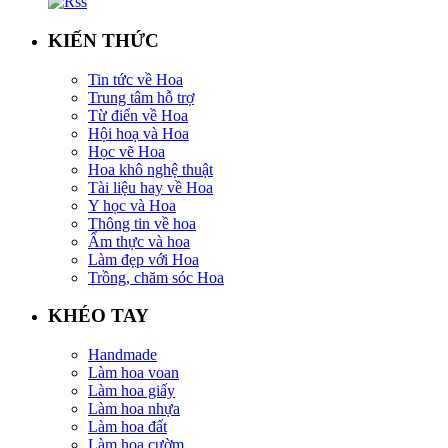
KIẾN THỨC
Tin tức về Hoa
Trung tâm hỗ trợ
Từ điển về Hoa
Hội hoạ và Hoa
Học vẽ Hoa
Hoa khô nghệ thuật
Tài liệu hay về Hoa
Y học và Hoa
Thông tin về hoa
Ẩm thực và hoa
Làm đẹp với Hoa
Trồng, chăm sóc Hoa
KHÉO TAY
Handmade
Làm hoa voan
Làm hoa giấy
Làm hoa nhựa
Làm hoa đất
Làm hoa cườm