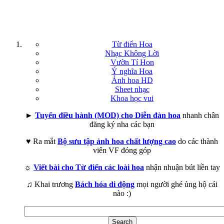
Từ điển Hoa
Nhạc Không Lời
Vườn Tí Hon
Ý nghĩa Hoa
Ảnh hoa HD
Sheet nhạc
Khoa học vui
►
Tuyển điều hành (MOD) cho Diễn đàn hoa
nhanh chân
đăng ký nha các bạn
♥ Ra mắt
Bộ sưu tập ảnh hoa chất lượng cao
do các thành
viên VF đóng góp
☼
Viết bài cho Từ điển các loài hoa
nhận nhuận bút liền tay
♫ Khai trương
Bách hóa di động
mọi người ghé ủng hộ cái
nào :)