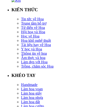
KIẾN THỨC
Tin tức về Hoa
Trung tâm hỗ trợ
Từ điển về Hoa
Hội hoạ và Hoa
Học vẽ Hoa
Hoa khô nghệ thuật
Tài liệu hay về Hoa
Y học và Hoa
Thông tin về hoa
Ẩm thực và hoa
Làm đẹp với Hoa
Trồng, chăm sóc Hoa
KHÉO TAY
Handmade
Làm hoa voan
Làm hoa giấy
Làm hoa nhựa
Làm hoa đất
Làm hoa cườm