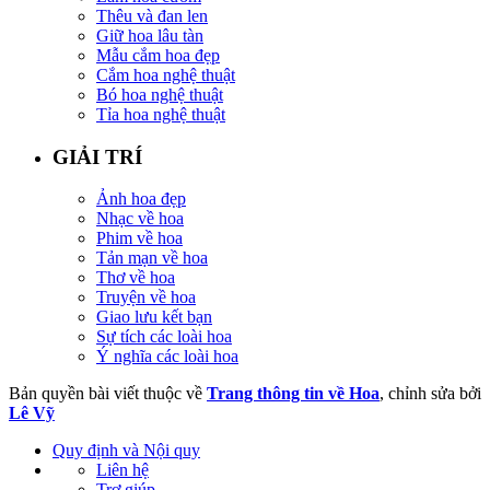
Thêu và đan len
Giữ hoa lâu tàn
Mẫu cắm hoa đẹp
Cắm hoa nghệ thuật
Bó hoa nghệ thuật
Tỉa hoa nghệ thuật
GIẢI TRÍ
Ảnh hoa đẹp
Nhạc về hoa
Phim về hoa
Tản mạn về hoa
Thơ về hoa
Truyện về hoa
Giao lưu kết bạn
Sự tích các loài hoa
Ý nghĩa các loài hoa
Bản quyền bài viết thuộc về
Trang thông tin về Hoa
, chỉnh sửa bởi
Lê Vỹ
Quy định và Nội quy
Liên hệ
Trợ giúp