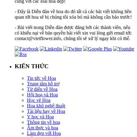
cùng với các loài hoa đẹp!
- Đây là Diễn đàn về hoa do đó tất cả các bài viết không liên
quan tới hoa sẽ bị chúng tôi xóa bỏ mà không cần báo trước!
- Bài viết trong Diễn đàn được đăng bởi các thành viên, nếu
có khiếu nại về bản quyền bài viết xin vui lòng gửi email tới:
contact@vietflower.info, chúng tôi sẽ xử lý ngay khi có thể.
KIẾN THỨC
Tin tức về Hoa
Trung tâm hỗ trợ
Từ điển về Hoa
Hội hoạ và Hoa
Học vẽ Hoa
Hoa khô nghệ thuật
Tài liệu hay về Hoa
Y học và Hoa
Thông tin về hoa
Ẩm thực và hoa
Làm đẹp với Hoa