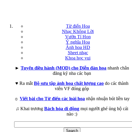
Từ điển Hoa
Nhạc Không Lời
Vườn Tí Hon
Ý nghĩa Hoa
Ảnh hoa HD
Sheet nhạc
Khoa học vui
►
Tuyển điều hành (MOD) cho Diễn đàn hoa
nhanh chân
đăng ký nha các bạn
♥ Ra mắt
Bộ sưu tập ảnh hoa chất lượng cao
do các thành
viên VF đóng góp
☼
Viết bài cho Từ điển các loài hoa
nhận nhuận bút liền tay
♫ Khai trương
Bách hóa di động
mọi người ghé ủng hộ cái
nào :)