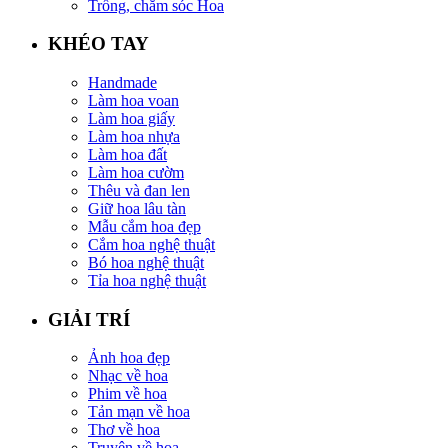
Trồng, chăm sóc Hoa
KHÉO TAY
Handmade
Làm hoa voan
Làm hoa giấy
Làm hoa nhựa
Làm hoa đất
Làm hoa cườm
Thêu và đan len
Giữ hoa lâu tàn
Mẫu cắm hoa đẹp
Cắm hoa nghệ thuật
Bó hoa nghệ thuật
Tỉa hoa nghệ thuật
GIẢI TRÍ
Ảnh hoa đẹp
Nhạc về hoa
Phim về hoa
Tản mạn về hoa
Thơ về hoa
Truyện về hoa