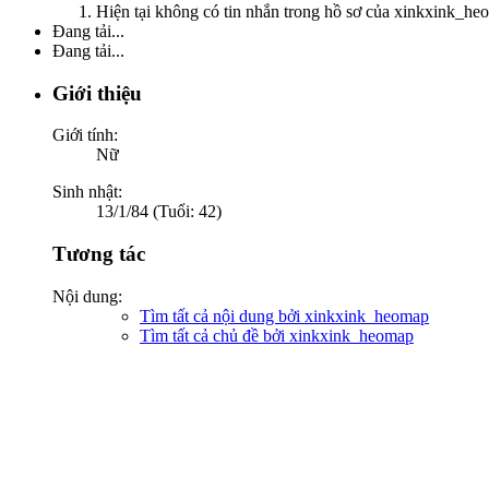
Hiện tại không có tin nhắn trong hồ sơ của xinkxink_he
Đang tải...
Đang tải...
Giới thiệu
Giới tính:
Nữ
Sinh nhật:
13/1/84 (Tuổi: 42)
Tương tác
Nội dung:
Tìm tất cả nội dung bởi xinkxink_heomap
Tìm tất cả chủ đề bởi xinkxink_heomap