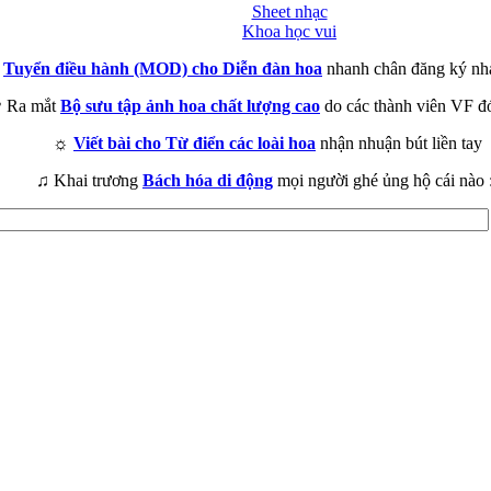
Sheet nhạc
Khoa học vui
►
Tuyển điều hành (MOD) cho Diễn đàn hoa
nhanh chân đăng ký nh
 Ra mắt
Bộ sưu tập ảnh hoa chất lượng cao
do các thành viên VF đ
☼
Viết bài cho Từ điển các loài hoa
nhận nhuận bút liền tay
♫ Khai trương
Bách hóa di động
mọi người ghé ủng hộ cái nào 