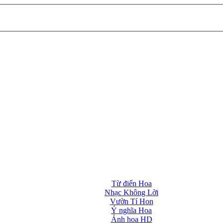
Từ điển Hoa
Nhạc Không Lời
Vườn Tí Hon
Ý nghĩa Hoa
Ảnh hoa HD