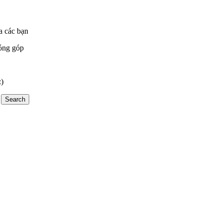
a các bạn
óng góp
:)