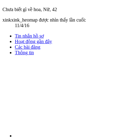
Chưa biết gì về hoa
, Nữ, 42
xinkxink_heomap được nhìn thấy lần cuối:
11/4/16
Tin nhắn hồ sơ
Hoạt động gần đây
Các bài đăng
Thông tin