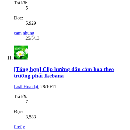
Trả lời:
5
Đọc:
5,929
cam nhung
25/5/13
[Tổng hợp] Clip hướng dẫn cắm hoa theo
trường phái Ikebana
Loài Hoa dại
,
28/10/11
Trả lời:
7
Đọc:
3,583
firefly