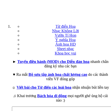
Từ điển Hoa
Nhạc Không Lời
Vườn Tí Hon
Ý nghĩa Hoa
Ảnh hoa HD
Sheet nhạc
Khoa học vui
►
Tuyển điều hành (MOD) cho Diễn đàn hoa
nhanh chân
đăng ký nha các bạn
♥ Ra mắt
Bộ sưu tập ảnh hoa chất lượng cao
do các thành
viên VF đóng góp
☼
Viết bài cho Từ điển các loài hoa
nhận nhuận bút liền tay
♫ Khai trương
Bách hóa di động
mọi người ghé ủng hộ cái
nào :)