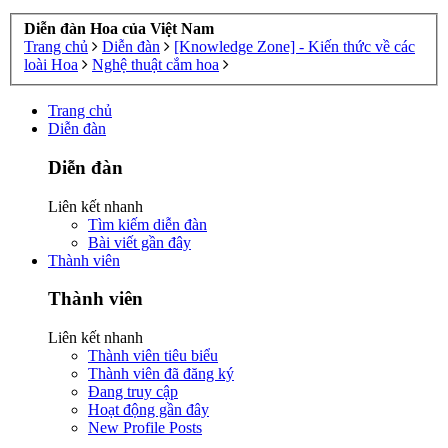
Diễn đàn Hoa của Việt Nam
Trang chủ
Diễn đàn
[Knowledge Zone] - Kiến thức về các
loài Hoa
Nghệ thuật cắm hoa
Trang chủ
Diễn đàn
Diễn đàn
Liên kết nhanh
Tìm kiếm diễn đàn
Bài viết gần đây
Thành viên
Thành viên
Liên kết nhanh
Thành viên tiêu biểu
Thành viên đã đăng ký
Đang truy cập
Hoạt động gần đây
New Profile Posts