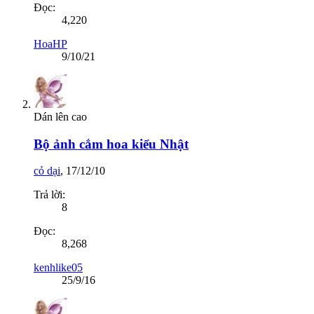
Đọc:
4,220
HoaHP
9/10/21
Dán lên cao
Bộ ảnh cắm hoa kiểu Nhật
cỏ dại
,
17/12/10
Trả lời:
8
Đọc:
8,268
kenhlike05
25/9/16