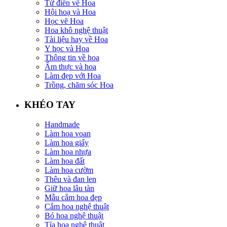
Từ điển về Hoa
Hội hoạ và Hoa
Học vẽ Hoa
Hoa khô nghệ thuật
Tài liệu hay về Hoa
Y học và Hoa
Thông tin về hoa
Ẩm thực và hoa
Làm đẹp với Hoa
Trồng, chăm sóc Hoa
KHÉO TAY
Handmade
Làm hoa voan
Làm hoa giấy
Làm hoa nhựa
Làm hoa đất
Làm hoa cườm
Thêu và đan len
Giữ hoa lâu tàn
Mẫu cắm hoa đẹp
Cắm hoa nghệ thuật
Bó hoa nghệ thuật
Tỉa hoa nghệ thuật