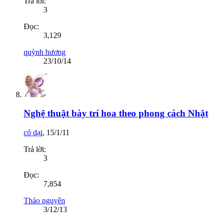
Trả lời:
3
Đọc:
3,129
quỳnh hương
23/10/14
Nghệ thuật bày trí hoa theo phong cách Nhật
cỏ dại
,
15/1/11
Trả lời:
3
Đọc:
7,854
Thảo nguyên
3/12/13