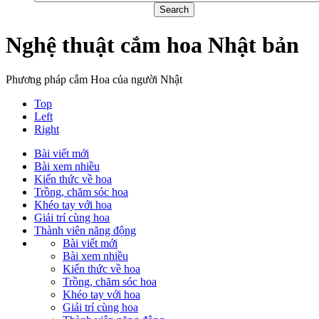
Nghệ thuật cắm hoa Nhật bản
Phương pháp cắm Hoa của người Nhật
Top
Left
Right
Bài viết mới
Bài xem nhiều
Kiến thức về hoa
Trồng, chăm sóc hoa
Khéo tay với hoa
Giải trí cùng hoa
Thành viên năng động
Bài viết mới
Bài xem nhiều
Kiến thức về hoa
Trồng, chăm sóc hoa
Khéo tay với hoa
Giải trí cùng hoa