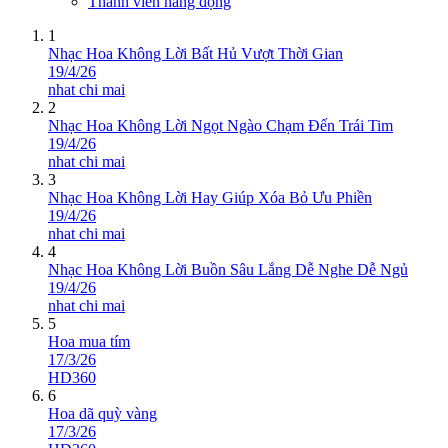
Thành viên năng động
1
Nhạc Hoa Không Lời Bất Hủ Vượt Thời Gian
19/4/26
nhat chi mai
2
Nhạc Hoa Không Lời Ngọt Ngào Chạm Đến Trái Tim
19/4/26
nhat chi mai
3
Nhạc Hoa Không Lời Hay Giúp Xóa Bỏ Ưu Phiền
19/4/26
nhat chi mai
4
Nhạc Hoa Không Lời Buồn Sâu Lắng Dễ Nghe Dễ Ngủ
19/4/26
nhat chi mai
5
Hoa mua tím
17/3/26
HD360
6
Hoa dã quỳ vàng
17/3/26