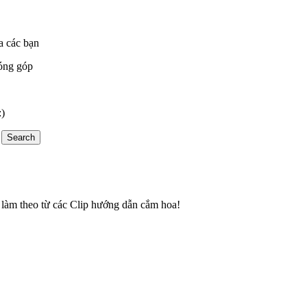
a các bạn
óng góp
:)
làm theo từ các Clip hướng dẫn cắm hoa!