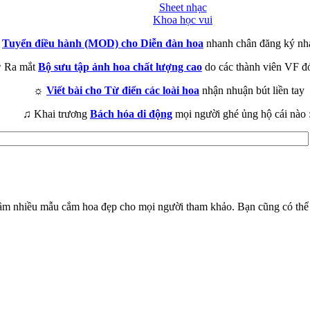
Sheet nhạc
Khoa học vui
►
Tuyển điều hành (MOD) cho Diễn đàn hoa
nhanh chân đăng ký nh
 Ra mắt
Bộ sưu tập ảnh hoa chất lượng cao
do các thành viên VF đ
☼
Viết bài cho Từ điển các loài hoa
nhận nhuận bút liền tay
♫ Khai trương
Bách hóa di động
mọi người ghé ủng hộ cái nào 
tầm nhiều mẫu cắm hoa đẹp cho mọi người tham khảo. Bạn cũng có thể 