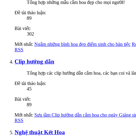
Tổng hợp những mẫu cắm hoa đẹp cho mọi người!
Đề tài thảo luận:
89
Bài viết:
302
Mới nhất:
Ngắm những bình hoa đẹp điểm xinh cho bàn tiệc
R
RSS
Clip hướng dẫn
Tổng hợp các clip hướng dẫn cắm hoa, các bạn coi và là
Đề tài thảo luận:
45
Bài viết:
89
Mới nhất:
Sưu tầm Clip hướng dẫn cắm hoa cho ngày Giáng sin
RSS
Nghệ thuật Kết Hoa