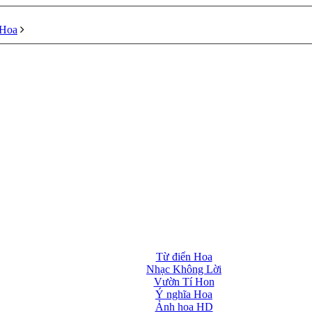
 Hoa
Từ điển Hoa
Nhạc Không Lời
Vườn Tí Hon
Ý nghĩa Hoa
Ảnh hoa HD