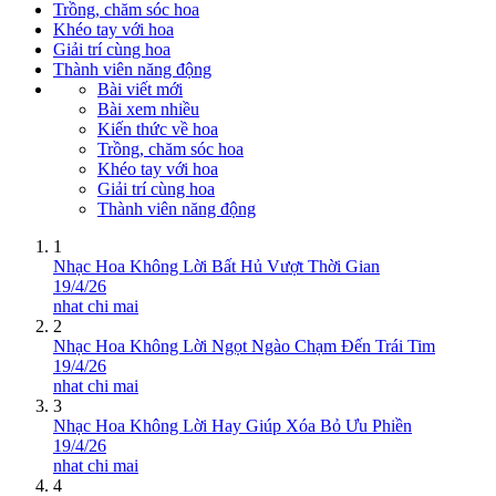
Trồng, chăm sóc hoa
Khéo tay với hoa
Giải trí cùng hoa
Thành viên năng động
Bài viết mới
Bài xem nhiều
Kiến thức về hoa
Trồng, chăm sóc hoa
Khéo tay với hoa
Giải trí cùng hoa
Thành viên năng động
1
Nhạc Hoa Không Lời Bất Hủ Vượt Thời Gian
19/4/26
nhat chi mai
2
Nhạc Hoa Không Lời Ngọt Ngào Chạm Đến Trái Tim
19/4/26
nhat chi mai
3
Nhạc Hoa Không Lời Hay Giúp Xóa Bỏ Ưu Phiền
19/4/26
nhat chi mai
4