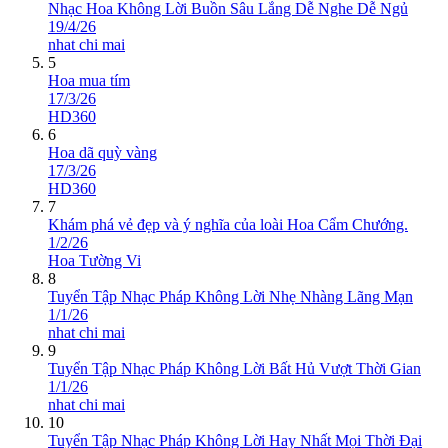
Nhạc Hoa Không Lời Buồn Sâu Lắng Dễ Nghe Dễ Ngủ
19/4/26
nhat chi mai
5
Hoa mua tím
17/3/26
HD360
6
Hoa dã quỳ vàng
17/3/26
HD360
7
Khám phá vẻ đẹp và ý nghĩa của loài Hoa Cẩm Chướng.
1/2/26
Hoa Tường Vi
8
Tuyển Tập Nhạc Pháp Không Lời Nhẹ Nhàng Lãng Mạn
1/1/26
nhat chi mai
9
Tuyển Tập Nhạc Pháp Không Lời Bất Hủ Vượt Thời Gian
1/1/26
nhat chi mai
10
Tuyển Tập Nhạc Pháp Không Lời Hay Nhất Mọi Thời Đại