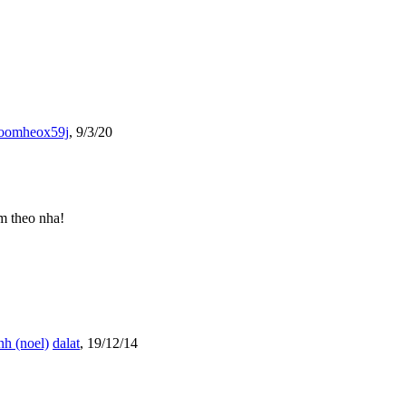
oomheox59j
,
9/3/20
m theo nha!
h (noel)
dalat
,
19/12/14