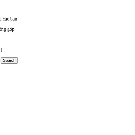
a các bạn
óng góp
:)