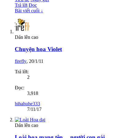
Trả lời
Đọc
Bài viết cuối ↓
Dán lên cao
Chuyện hoa Violet
firefly
,
20/1/11
Trả lời:
2
Đọc:
3,918
hihahuhe333
7/11/17
Dán lên cao
Loài hoa mang tên… người con gái