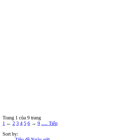
Trang 1 của 9 trang
1
←
2
3
4
5
6
→
9
..... Tiếp
Sort by:
Tiêu đề
Ngày gửi