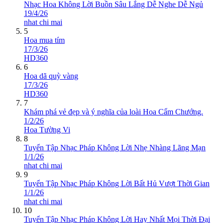
Nhạc Hoa Không Lời Buồn Sâu Lắng Dễ Nghe Dễ Ngủ
19/4/26
nhat chi mai
5
Hoa mua tím
17/3/26
HD360
6
Hoa dã quỳ vàng
17/3/26
HD360
7
Khám phá vẻ đẹp và ý nghĩa của loài Hoa Cẩm Chướng.
1/2/26
Hoa Tường Vi
8
Tuyển Tập Nhạc Pháp Không Lời Nhẹ Nhàng Lãng Mạn
1/1/26
nhat chi mai
9
Tuyển Tập Nhạc Pháp Không Lời Bất Hủ Vượt Thời Gian
1/1/26
nhat chi mai
10
Tuyển Tập Nhạc Pháp Không Lời Hay Nhất Mọi Thời Đại