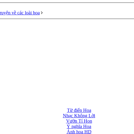
ruyện về các loài hoa
Từ điển Hoa
Nhạc Không Lời
Vườn Tí Hon
Ý nghĩa Hoa
Ảnh hoa HD