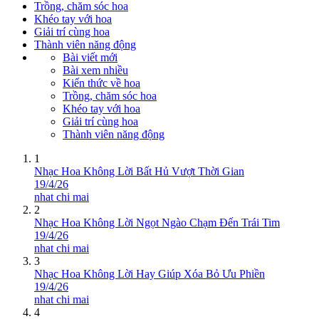
Trồng, chăm sóc hoa
Khéo tay với hoa
Giải trí cùng hoa
Thành viên năng động
Bài viết mới
Bài xem nhiều
Kiến thức về hoa
Trồng, chăm sóc hoa
Khéo tay với hoa
Giải trí cùng hoa
Thành viên năng động
1
Nhạc Hoa Không Lời Bất Hủ Vượt Thời Gian
19/4/26
nhat chi mai
2
Nhạc Hoa Không Lời Ngọt Ngào Chạm Đến Trái Tim
19/4/26
nhat chi mai
3
Nhạc Hoa Không Lời Hay Giúp Xóa Bỏ Ưu Phiền
19/4/26
nhat chi mai
4