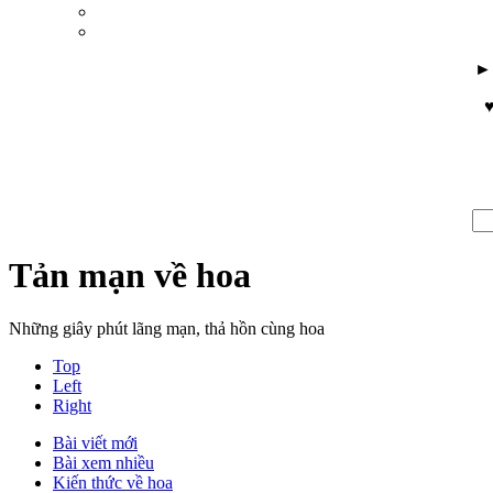
♥
Tản mạn về hoa
Những giây phút lãng mạn, thả hồn cùng hoa
Top
Left
Right
Bài viết mới
Bài xem nhiều
Kiến thức về hoa