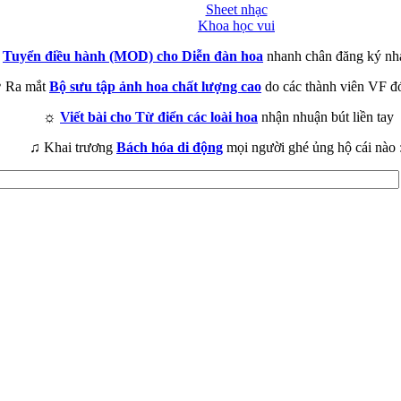
Sheet nhạc
Khoa học vui
►
Tuyển điều hành (MOD) cho Diễn đàn hoa
nhanh chân đăng ký nh
 Ra mắt
Bộ sưu tập ảnh hoa chất lượng cao
do các thành viên VF đ
☼
Viết bài cho Từ điển các loài hoa
nhận nhuận bút liền tay
♫ Khai trương
Bách hóa di động
mọi người ghé ủng hộ cái nào 