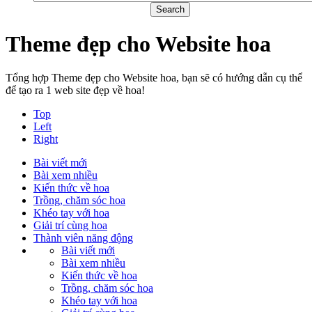
Theme đẹp cho Website hoa
Tổng hợp Theme đẹp cho Website hoa, bạn sẽ có hướng dẫn cụ thể
để tạo ra 1 web site đẹp về hoa!
Top
Left
Right
Bài viết mới
Bài xem nhiều
Kiến thức về hoa
Trồng, chăm sóc hoa
Khéo tay với hoa
Giải trí cùng hoa
Thành viên năng động
Bài viết mới
Bài xem nhiều
Kiến thức về hoa
Trồng, chăm sóc hoa
Khéo tay với hoa