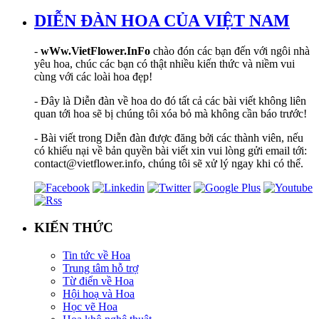
DIỄN ĐÀN HOA CỦA VIỆT NAM
-
wWw.VietFlower.InFo
chào đón các bạn đến với ngôi nhà
yêu hoa, chúc các bạn có thật nhiều kiến thức và niềm vui
cùng với các loài hoa đẹp!
- Đây là Diễn đàn về hoa do đó tất cả các bài viết không liên
quan tới hoa sẽ bị chúng tôi xóa bỏ mà không cần báo trước!
- Bài viết trong Diễn đàn được đăng bởi các thành viên, nếu
có khiếu nại về bản quyền bài viết xin vui lòng gửi email tới:
contact@vietflower.info, chúng tôi sẽ xử lý ngay khi có thể.
KIẾN THỨC
Tin tức về Hoa
Trung tâm hỗ trợ
Từ điển về Hoa
Hội hoạ và Hoa
Học vẽ Hoa