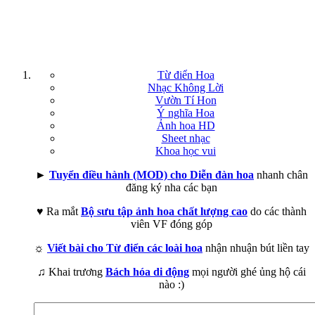
Từ điển Hoa
Nhạc Không Lời
Vườn Tí Hon
Ý nghĩa Hoa
Ảnh hoa HD
Sheet nhạc
Khoa học vui
►
Tuyển điều hành (MOD) cho Diễn đàn hoa
nhanh chân
đăng ký nha các bạn
♥ Ra mắt
Bộ sưu tập ảnh hoa chất lượng cao
do các thành
viên VF đóng góp
☼
Viết bài cho Từ điển các loài hoa
nhận nhuận bút liền tay
♫ Khai trương
Bách hóa di động
mọi người ghé ủng hộ cái
nào :)