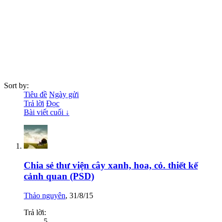
Sort by:
Tiêu đề
Ngày gửi
Trả lời
Đọc
Bài viết cuối ↓
Chia sẻ thư viện cây xanh, hoa, cỏ. thiết kế
cảnh quan (PSD)
Thảo nguyên
,
31/8/15
Trả lời:
5