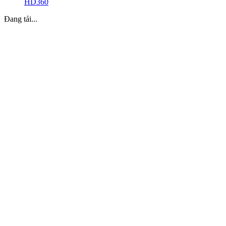
HD360
Đang tải...