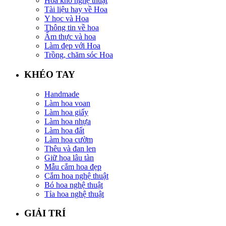
Hoa khô nghệ thuật
Tài liệu hay về Hoa
Y học và Hoa
Thông tin về hoa
Ẩm thực và hoa
Làm đẹp với Hoa
Trồng, chăm sóc Hoa
KHÉO TAY
Handmade
Làm hoa voan
Làm hoa giấy
Làm hoa nhựa
Làm hoa đất
Làm hoa cườm
Thêu và đan len
Giữ hoa lâu tàn
Mẫu cắm hoa đẹp
Cắm hoa nghệ thuật
Bó hoa nghệ thuật
Tỉa hoa nghệ thuật
GIẢI TRÍ