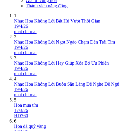
Giải trí cùng hoa
Thành viên năng động
1
Nhạc Hoa Không Lời Bất Hủ Vượt Thời Gian
19/4/26
nhat chi mai
2
Nhạc Hoa Không Lời Ngọt Ngào Chạm Đến Trái Tim
19/4/26
nhat chi mai
3
Nhạc Hoa Không Lời Hay Giúp Xóa Bỏ Ưu Phiền
19/4/26
nhat chi mai
4
Nhạc Hoa Không Lời Buồn Sâu Lắng Dễ Nghe Dễ Ngủ
19/4/26
nhat chi mai
5
Hoa mua tím
17/3/26
HD360
6
Hoa dã quỳ vàng