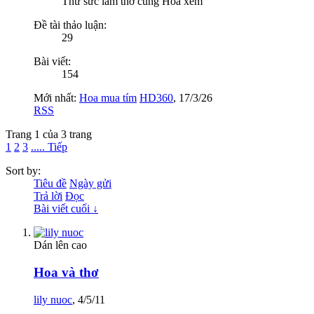
Thử sức làm thơ cùng Hoa xem
Đề tài thảo luận:
29
Bài viết:
154
Mới nhất:
Hoa mua tím
HD360
,
17/3/26
RSS
Trang 1 của 3 trang
1
2
3
..... Tiếp
Sort by:
Tiêu đề
Ngày gửi
Trả lời
Đọc
Bài viết cuối ↓
Dán lên cao
Hoa và thơ
lily nuoc
,
4/5/11