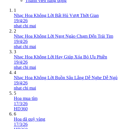
Thành viên năng động
1
Nhạc Hoa Không Lời Bất Hủ Vượt Thời Gian
19/4/26
nhat chi mai
2
Nhạc Hoa Không Lời Ngọt Ngào Chạm Đến Trái Tim
19/4/26
nhat chi mai
3
Nhạc Hoa Không Lời Hay Giúp Xóa Bỏ Ưu Phiền
19/4/26
nhat chi mai
4
Nhạc Hoa Không Lời Buồn Sâu Lắng Dễ Nghe Dễ Ngủ
19/4/26
nhat chi mai
5
Hoa mua tím
17/3/26
HD360
6
Hoa dã quỳ vàng
17/3/26