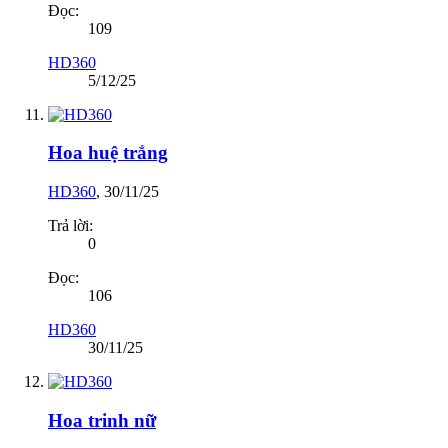
Đọc:
109
HD360
5/12/25
Hoa huệ trắng
HD360
,
30/11/25
Trả lời:
0
Đọc:
106
HD360
30/11/25
Hoa trinh nữ