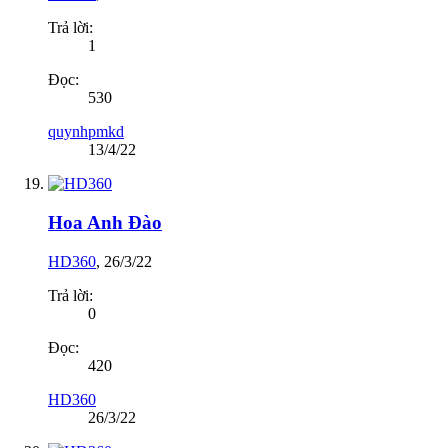
Trả lời:
1
Đọc:
530
quynhpmkd
13/4/22
Hoa Anh Đào
HD360
,
26/3/22
Trả lời:
0
Đọc:
420
HD360
26/3/22