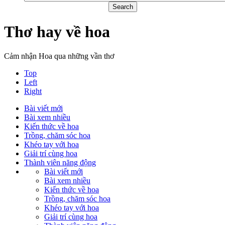
Thơ hay về hoa
Cảm nhận Hoa qua những vần thơ
Top
Left
Right
Bài viết mới
Bài xem nhiều
Kiến thức về hoa
Trồng, chăm sóc hoa
Khéo tay với hoa
Giải trí cùng hoa
Thành viên năng động
Bài viết mới
Bài xem nhiều
Kiến thức về hoa
Trồng, chăm sóc hoa
Khéo tay với hoa
Giải trí cùng hoa