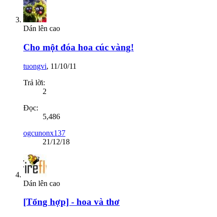
Dán lên cao
Cho một đóa hoa cúc vàng!
tuongvi
,
11/10/11
Trả lời:
2
Đọc:
5,486
ogcunonx137
21/12/18
Dán lên cao
[Tổng hợp] - hoa và thơ