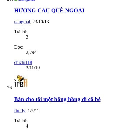
HƯƠNG CAU QUÊ NGOẠI
nangmai
,
23/10/13
Trả lời:
3
Đọc:
2,794
chichi118
3/11/19
Bán cho tôi một bông hồng đi cô bé
firefly
,
1/5/11
Trả lời:
4