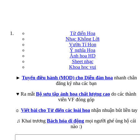
Từ điển Hoa
Nhạc Không Lời
Vườn Tí Hon
Ý nghĩa Hoa
Ảnh hoa HD
Sheet nhạc
Khoa học vui
►
Tuyển điều hành (MOD) cho Diễn đàn hoa
nhanh chân
đăng ký nha các bạn
♥ Ra mắt
Bộ sưu tập ảnh hoa chất lượng cao
do các thành
viên VF đóng góp
☼
Viết bài cho Từ điển các loài hoa
nhận nhuận bút liền tay
♫ Khai trương
Bách hóa di động
mọi người ghé ủng hộ cái
nào :)