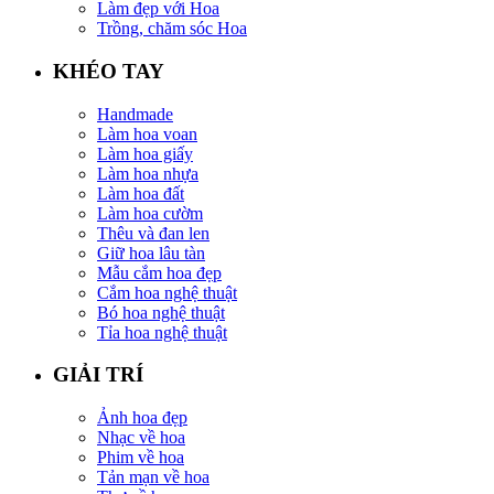
Làm đẹp với Hoa
Trồng, chăm sóc Hoa
KHÉO TAY
Handmade
Làm hoa voan
Làm hoa giấy
Làm hoa nhựa
Làm hoa đất
Làm hoa cườm
Thêu và đan len
Giữ hoa lâu tàn
Mẫu cắm hoa đẹp
Cắm hoa nghệ thuật
Bó hoa nghệ thuật
Tỉa hoa nghệ thuật
GIẢI TRÍ
Ảnh hoa đẹp
Nhạc về hoa
Phim về hoa
Tản mạn về hoa