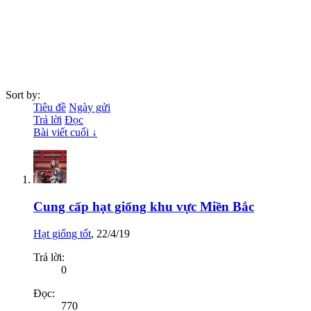
Sort by:
Tiêu đề
Ngày gửi
Trả lời
Đọc
Bài viết cuối ↓
Cung cấp hạt giống khu vực Miền Bắc
Hạt giống tốt
,
22/4/19
Trả lời:
0
Đọc:
770