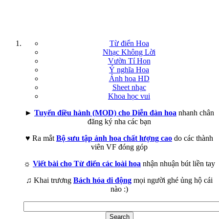
Từ điển Hoa
Nhạc Không Lời
Vườn Tí Hon
Ý nghĩa Hoa
Ảnh hoa HD
Sheet nhạc
Khoa học vui
►
Tuyển điều hành (MOD) cho Diễn đàn hoa
nhanh chân
đăng ký nha các bạn
♥ Ra mắt
Bộ sưu tập ảnh hoa chất lượng cao
do các thành
viên VF đóng góp
☼
Viết bài cho Từ điển các loài hoa
nhận nhuận bút liền tay
♫ Khai trương
Bách hóa di động
mọi người ghé ủng hộ cái
nào :)