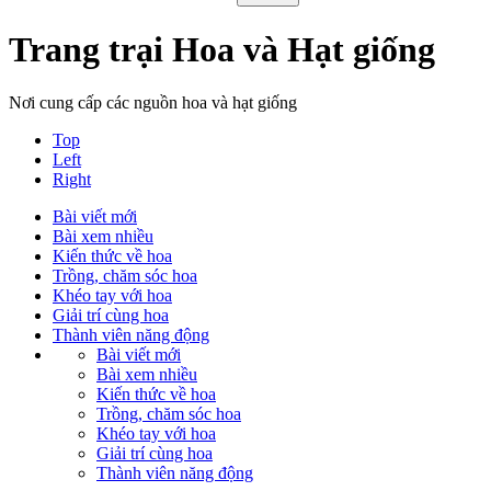
Trang trại Hoa và Hạt giống
Nơi cung cấp các nguồn hoa và hạt giống
Top
Left
Right
Bài viết mới
Bài xem nhiều
Kiến thức về hoa
Trồng, chăm sóc hoa
Khéo tay với hoa
Giải trí cùng hoa
Thành viên năng động
Bài viết mới
Bài xem nhiều
Kiến thức về hoa
Trồng, chăm sóc hoa
Khéo tay với hoa
Giải trí cùng hoa
Thành viên năng động