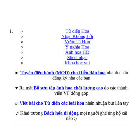
Từ điển Hoa
Nhạc Không Lời
Vườn Tí Hon
Ý nghĩa Hoa
Ảnh hoa HD
Sheet nhạc
Khoa học vui
►
Tuyển điều hành (MOD) cho Diễn đàn hoa
nhanh chân
đăng ký nha các bạn
♥ Ra mắt
Bộ sưu tập ảnh hoa chất lượng cao
do các thành
viên VF đóng góp
☼
Viết bài cho Từ điển các loài hoa
nhận nhuận bút liền tay
♫ Khai trương
Bách hóa di động
mọi người ghé ủng hộ cái
nào :)