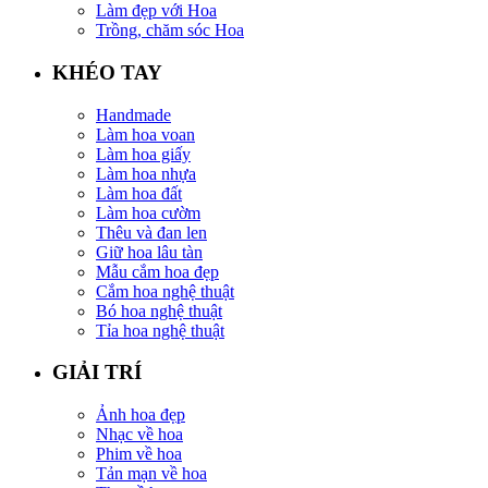
Làm đẹp với Hoa
Trồng, chăm sóc Hoa
KHÉO TAY
Handmade
Làm hoa voan
Làm hoa giấy
Làm hoa nhựa
Làm hoa đất
Làm hoa cườm
Thêu và đan len
Giữ hoa lâu tàn
Mẫu cắm hoa đẹp
Cắm hoa nghệ thuật
Bó hoa nghệ thuật
Tỉa hoa nghệ thuật
GIẢI TRÍ
Ảnh hoa đẹp
Nhạc về hoa
Phim về hoa
Tản mạn về hoa