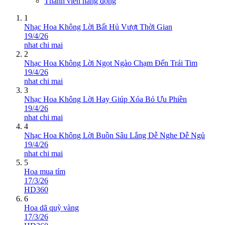
Thành viên năng động
1
Nhạc Hoa Không Lời Bất Hủ Vượt Thời Gian
19/4/26
nhat chi mai
2
Nhạc Hoa Không Lời Ngọt Ngào Chạm Đến Trái Tim
19/4/26
nhat chi mai
3
Nhạc Hoa Không Lời Hay Giúp Xóa Bỏ Ưu Phiền
19/4/26
nhat chi mai
4
Nhạc Hoa Không Lời Buồn Sâu Lắng Dễ Nghe Dễ Ngủ
19/4/26
nhat chi mai
5
Hoa mua tím
17/3/26
HD360
6
Hoa dã quỳ vàng
17/3/26