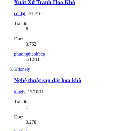
Xuất Xứ Tranh Hoa Khô
cỏ dại
,
2/12/10
Trả lời:
6
Đọc:
3,762
phuongthaohbcp
1/12/11
Nghệ thuật sắp đặt hoa khô
lonely
,
15/10/11
Trả lời:
1
Đọc:
3,278