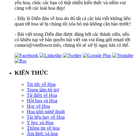
yêu hoa, chúc các bạn có thật nhiều kiến thức và niềm vui
cùng với các loài hoa đẹp!
- Đây là Diễn đàn về hoa do đó tất cả các bài viết không liên
quan tới hoa sẽ bị chúng tôi xóa bỏ mà không cần báo trước!
- Bài viết trong Diễn đàn được đăng bởi các thành viên, nếu
có khiếu nại về bản quyền bài viết xin vui lòng gửi email tới:
contact@vietflower.info, chúng tôi sẽ xử lý ngay khi có thể.
KIẾN THỨC
Tin tức về Hoa
Trung tâm hỗ trợ
Từ điển về Hoa
Hội hoạ và Hoa
Học vẽ Hoa
Hoa khô nghệ thuật
Tài liệu hay về Hoa
Y học và Hoa
Thông tin về hoa
Ẩm thực và hoa