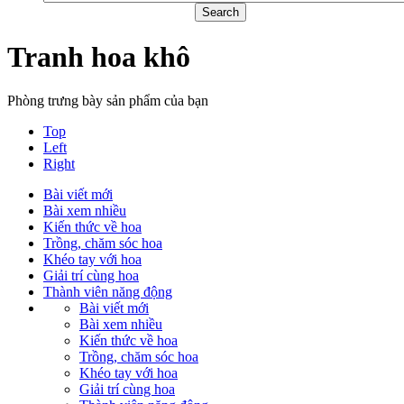
Tranh hoa khô
Phòng trưng bày sản phẩm của bạn
Top
Left
Right
Bài viết mới
Bài xem nhiều
Kiến thức về hoa
Trồng, chăm sóc hoa
Khéo tay với hoa
Giải trí cùng hoa
Thành viên năng động
Bài viết mới
Bài xem nhiều
Kiến thức về hoa
Trồng, chăm sóc hoa
Khéo tay với hoa
Giải trí cùng hoa