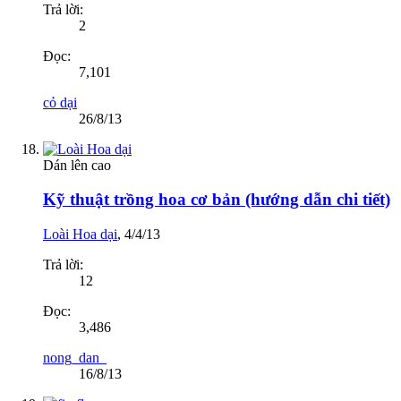
Trả lời:
2
Đọc:
7,101
cỏ dại
26/8/13
Dán lên cao
Kỹ thuật trồng hoa cơ bản (hướng dẫn chi tiết)
Loài Hoa dại
,
4/4/13
Trả lời:
12
Đọc:
3,486
nong_dan_
16/8/13