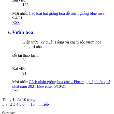
Bài viết:
128
Mới nhất:
Các loại hạt giống hoa dễ nhân giống
blue rose
,
9/4/21
RSS
Vườn hoa
Kiến thức, kỹ thuật Trồng và chăm sóc vườn hoa
trang trí nhà
Đề tài thảo luận:
38
Bài viết:
91
Mới nhất:
Cách nhân giống hoa cúc – Phương pháp hiệu quả
nhất năm 2021
blue rose
,
5/10/21
RSS
Trang 1 của 10 trang
1
←
2
3
4
5
6
→
10
..... Tiếp
Sort by: