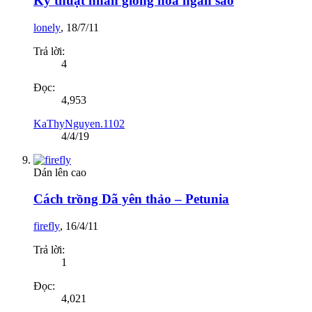
Kỹ thuật nhân giống hoa ngàn sao
lonely
,
18/7/11
Trả lời:
4
Đọc:
4,953
KaThyNguyen.1102
4/4/19
Dán lên cao
Cách trồng Dã yên thảo – Petunia
firefly
,
16/4/11
Trả lời:
1
Đọc:
4,021