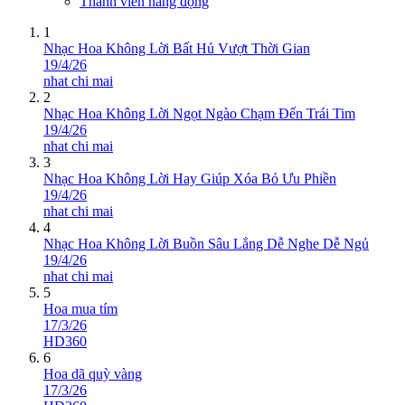
Thành viên năng động
1
Nhạc Hoa Không Lời Bất Hủ Vượt Thời Gian
19/4/26
nhat chi mai
2
Nhạc Hoa Không Lời Ngọt Ngào Chạm Đến Trái Tim
19/4/26
nhat chi mai
3
Nhạc Hoa Không Lời Hay Giúp Xóa Bỏ Ưu Phiền
19/4/26
nhat chi mai
4
Nhạc Hoa Không Lời Buồn Sâu Lắng Dễ Nghe Dễ Ngủ
19/4/26
nhat chi mai
5
Hoa mua tím
17/3/26
HD360
6
Hoa dã quỳ vàng
17/3/26