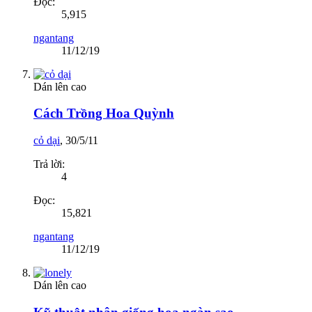
Đọc:
5,915
ngantang
11/12/19
Dán lên cao
Cách Trồng Hoa Quỳnh
cỏ dại
,
30/5/11
Trả lời:
4
Đọc:
15,821
ngantang
11/12/19
Dán lên cao