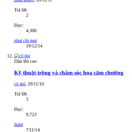
Trả lời:
2
Đọc:
4,300
nhat chi mai
19/12/14
Dán lên cao
Kỹ thuật trồng và chăm sóc hoa cẩm chướng
cỏ dại
,
29/11/10
Trả lời:
3
Đọc:
9,723
dalat
7/11/14