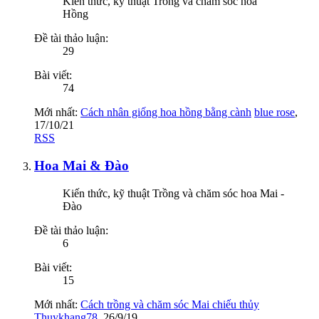
Kiến thức, kỹ thuật Trồng và chăm sóc hoa
Hồng
Đề tài thảo luận:
29
Bài viết:
74
Mới nhất:
Cách nhân giống hoa hồng bằng cành
blue rose
,
17/10/21
RSS
Hoa Mai & Đào
Kiến thức, kỹ thuật Trồng và chăm sóc hoa Mai -
Đào
Đề tài thảo luận:
6
Bài viết:
15
Mới nhất:
Cách trồng và chăm sóc Mai chiếu thủy
Thuykhang78
,
26/9/19