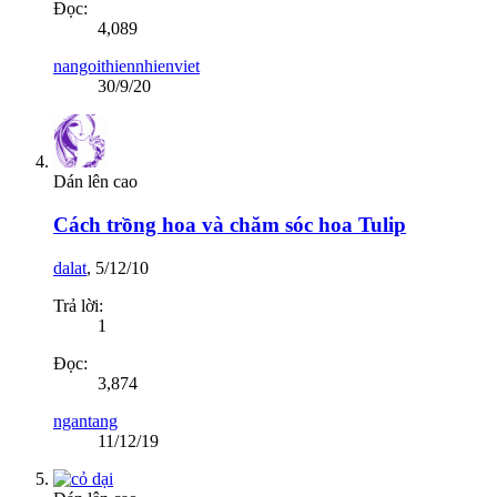
Đọc:
4,089
nangoithiennhienviet
30/9/20
Dán lên cao
Cách trồng hoa và chăm sóc hoa Tulip
dalat
,
5/12/10
Trả lời:
1
Đọc:
3,874
ngantang
11/12/19