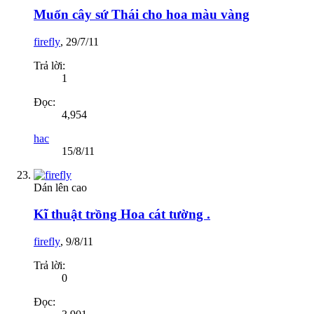
Muốn cây sứ Thái cho hoa màu vàng
firefly
,
29/7/11
Trả lời:
1
Đọc:
4,954
hac
15/8/11
Dán lên cao
Kĩ thuật trồng Hoa cát tường .
firefly
,
9/8/11
Trả lời:
0
Đọc: