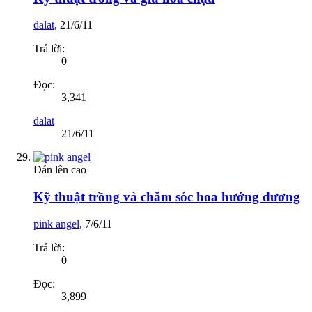
dalat
,
21/6/11
Trả lời:
0
Đọc:
3,341
dalat
21/6/11
Dán lên cao
Kỹ thuật trồng và chăm sóc hoa hướng dương
pink angel
,
7/6/11
Trả lời:
0
Đọc:
3,899