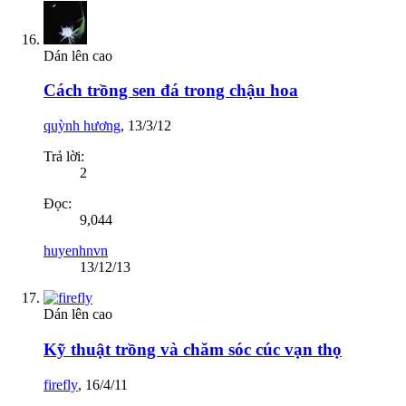
Dán lên cao
Cách trồng sen đá trong chậu hoa
quỳnh hương
,
13/3/12
Trả lời:
2
Đọc:
9,044
huyenhnvn
13/12/13
Dán lên cao
Kỹ thuật trồng và chăm sóc cúc vạn thọ
firefly
,
16/4/11