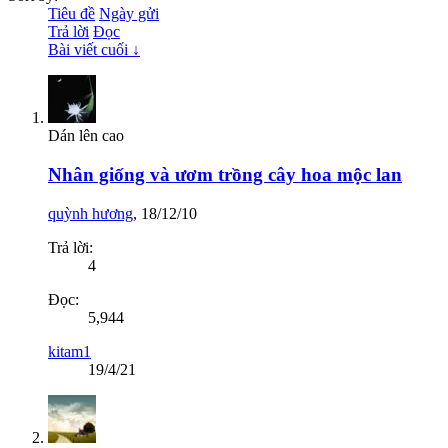
Tiêu đề
Ngày gửi
Trả lời
Đọc
Bài viết cuối ↓
Dán lên cao
Nhân giống và ươm trồng cây hoa mộc lan
quỳnh hương
,
18/12/10
Trả lời:
4
Đọc:
5,944
kitam1
19/4/21