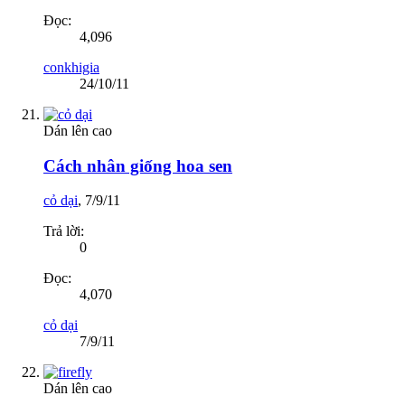
Đọc:
4,096
conkhigia
24/10/11
Dán lên cao
Cách nhân giống hoa sen
cỏ dại
,
7/9/11
Trả lời:
0
Đọc:
4,070
cỏ dại
7/9/11
Dán lên cao