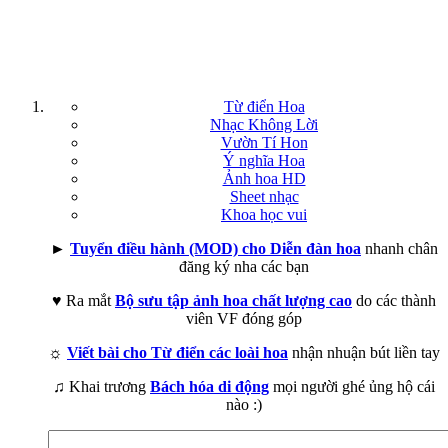
Từ điển Hoa
Nhạc Không Lời
Vườn Tí Hon
Ý nghĩa Hoa
Ảnh hoa HD
Sheet nhạc
Khoa học vui
►
Tuyển điều hành (MOD) cho Diễn đàn hoa
nhanh chân
đăng ký nha các bạn
♥ Ra mắt
Bộ sưu tập ảnh hoa chất lượng cao
do các thành
viên VF đóng góp
☼
Viết bài cho Từ điển các loài hoa
nhận nhuận bút liền tay
♫ Khai trương
Bách hóa di động
mọi người ghé ủng hộ cái
nào :)