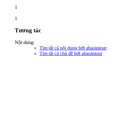
1
1
Tương tác
Nội dung:
Tìm tất cả nội dung bởi abaointour
Tìm tất cả chủ đề bởi abaointour