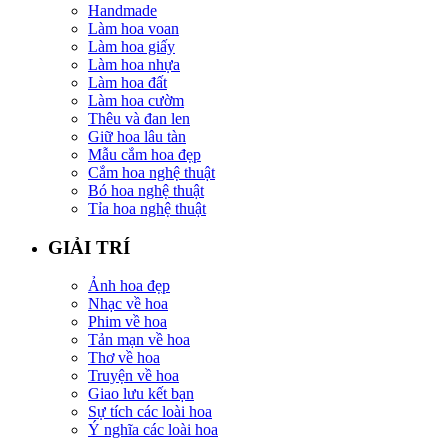
Handmade
Làm hoa voan
Làm hoa giấy
Làm hoa nhựa
Làm hoa đất
Làm hoa cườm
Thêu và đan len
Giữ hoa lâu tàn
Mẫu cắm hoa đẹp
Cắm hoa nghệ thuật
Bó hoa nghệ thuật
Tỉa hoa nghệ thuật
GIẢI TRÍ
Ảnh hoa đẹp
Nhạc về hoa
Phim về hoa
Tản mạn về hoa
Thơ về hoa
Truyện về hoa
Giao lưu kết bạn
Sự tích các loài hoa
Ý nghĩa các loài hoa