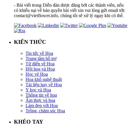
- Bài viết trong Diễn đàn được đăng bởi các thành viên, nếu
có khiếu nại về bản quyền bài viết xin vui lòng gửi email tới:
contact@vietflower.info, chúng tôi sẽ xử lý ngay khi có thể.
KIẾN THỨC
Tin tức về Hoa
Trung tâm hỗ trợ
Từ điển về Hoa
Hội hoạ và Hoa
Học vẽ Hoa
Hoa khô nghệ thuật
Tài liệu hay về Hoa
Y học và Hoa
Thông tin về hoa
Ẩm thực và hoa
Làm đẹp với Hoa
Trồng, chăm sóc Hoa
KHÉO TAY