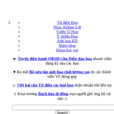
Từ điển Hoa
Nhạc Không Lời
Vườn Tí Hon
Ý nghĩa Hoa
Ảnh hoa HD
Sheet nhạc
Khoa học vui
►
Tuyển điều hành (MOD) cho Diễn đàn hoa
nhanh chân
đăng ký nha các bạn
♥ Ra mắt
Bộ sưu tập ảnh hoa chất lượng cao
do các thành
viên VF đóng góp
☼
Viết bài cho Từ điển các loài hoa
nhận nhuận bút liền tay
♫ Khai trương
Bách hóa di động
mọi người ghé ủng hộ cái
nào :)