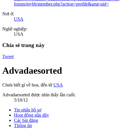
forum/mybb/member.php?action=profile&amp;uid=
Nơi ở:
USA
Nghề nghiệp:
USA
Chia sẻ trang này
Tweet
Advadaesorted
Chưa biết gì về hoa
,
đến từ
USA
Advadaesorted được nhìn thấy lần cuối:
5/10/12
Tin nhắn hồ sơ
Hoạt động gần đây
Các bài đăng
Thông tin