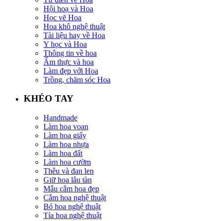
Hội hoạ và Hoa
Học vẽ Hoa
Hoa khô nghệ thuật
Tài liệu hay về Hoa
Y học và Hoa
Thông tin về hoa
Ẩm thực và hoa
Làm đẹp với Hoa
Trồng, chăm sóc Hoa
KHÉO TAY
Handmade
Làm hoa voan
Làm hoa giấy
Làm hoa nhựa
Làm hoa đất
Làm hoa cườm
Thêu và đan len
Giữ hoa lâu tàn
Mẫu cắm hoa đẹp
Cắm hoa nghệ thuật
Bó hoa nghệ thuật
Tỉa hoa nghệ thuật