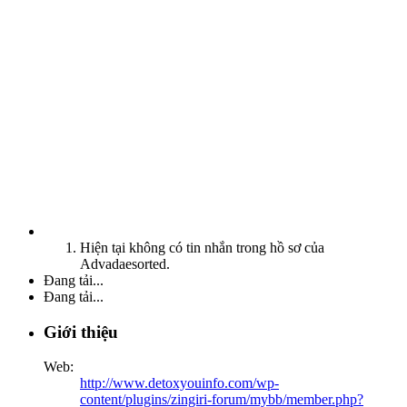
Hiện tại không có tin nhắn trong hồ sơ của
Advadaesorted.
Đang tải...
Đang tải...
Giới thiệu
Web:
http://www.detoxyouinfo.com/wp-
content/plugins/zingiri-forum/mybb/member.php?