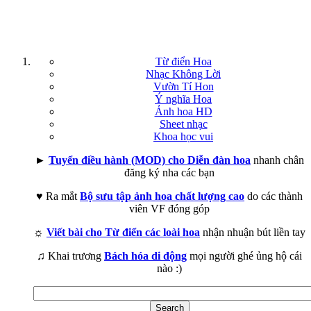
Từ điển Hoa
Nhạc Không Lời
Vườn Tí Hon
Ý nghĩa Hoa
Ảnh hoa HD
Sheet nhạc
Khoa học vui
►
Tuyển điều hành (MOD) cho Diễn đàn hoa
nhanh chân
đăng ký nha các bạn
♥ Ra mắt
Bộ sưu tập ảnh hoa chất lượng cao
do các thành
viên VF đóng góp
☼
Viết bài cho Từ điển các loài hoa
nhận nhuận bút liền tay
♫ Khai trương
Bách hóa di động
mọi người ghé ủng hộ cái
nào :)