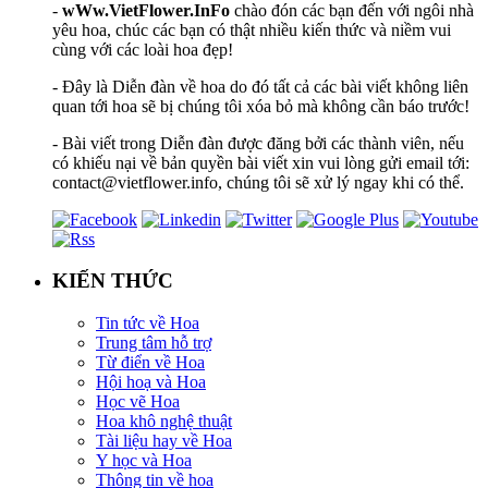
-
wWw.VietFlower.InFo
chào đón các bạn đến với ngôi nhà
yêu hoa, chúc các bạn có thật nhiều kiến thức và niềm vui
cùng với các loài hoa đẹp!
- Đây là Diễn đàn về hoa do đó tất cả các bài viết không liên
quan tới hoa sẽ bị chúng tôi xóa bỏ mà không cần báo trước!
- Bài viết trong Diễn đàn được đăng bởi các thành viên, nếu
có khiếu nại về bản quyền bài viết xin vui lòng gửi email tới:
contact@vietflower.info, chúng tôi sẽ xử lý ngay khi có thể.
KIẾN THỨC
Tin tức về Hoa
Trung tâm hỗ trợ
Từ điển về Hoa
Hội hoạ và Hoa
Học vẽ Hoa
Hoa khô nghệ thuật
Tài liệu hay về Hoa
Y học và Hoa
Thông tin về hoa