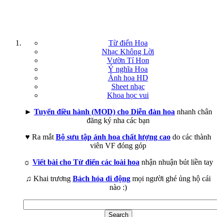
Từ điển Hoa
Nhạc Không Lời
Vườn Tí Hon
Ý nghĩa Hoa
Ảnh hoa HD
Sheet nhạc
Khoa học vui
►
Tuyển điều hành (MOD) cho Diễn đàn hoa
nhanh chân
đăng ký nha các bạn
♥ Ra mắt
Bộ sưu tập ảnh hoa chất lượng cao
do các thành
viên VF đóng góp
☼
Viết bài cho Từ điển các loài hoa
nhận nhuận bút liền tay
♫ Khai trương
Bách hóa di động
mọi người ghé ủng hộ cái
nào :)