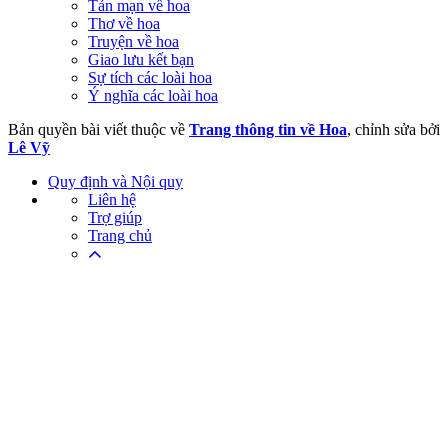
Tản mạn về hoa
Thơ về hoa
Truyện về hoa
Giao lưu kết bạn
Sự tích các loài hoa
Ý nghĩa các loài hoa
Bản quyền bài viết thuộc về
Trang thông tin về Hoa
, chỉnh sửa bởi
Lê Vỹ
Quy định và Nội quy
Liên hệ
Trợ giúp
Trang chủ