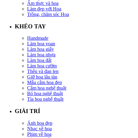
Ẩm thực và hoa
Làm đẹp với Hoa
Trồng, chăm sóc Hoa
KHÉO TAY
Handmade
Làm hoa voan
Làm hoa giấy
Làm hoa nhựa
Làm hoa đất
Làm hoa cườm
Thêu và đan len
Giữ hoa lâu tàn
Mẫu cắm hoa đẹp
Cắm hoa nghệ thuật
Bó hoa nghệ thuật
Tỉa hoa nghệ thuật
GIẢI TRÍ
Ảnh hoa đẹp
Nhạc về hoa
Phim về hoa