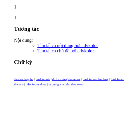
1
1
Tương tác
Nội dung:
Tìm tất cả nội dung bởi advkolor
Tìm tất cả chủ đề bởi advkolor
Chữ ký
dich vu dang tin
|
thiet ke web
|
dich vu dang tin rao vat
|
thiet ke web ban hang
|
thiet ke noi
that nha
|
thiet ke xay dung
|
in card gia re
|
cho thue xe oto