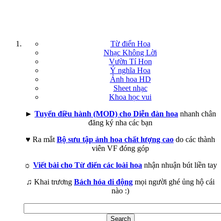
Từ điển Hoa
Nhạc Không Lời
Vườn Tí Hon
Ý nghĩa Hoa
Ảnh hoa HD
Sheet nhạc
Khoa học vui
►
Tuyển điều hành (MOD) cho Diễn đàn hoa
nhanh chân
đăng ký nha các bạn
♥ Ra mắt
Bộ sưu tập ảnh hoa chất lượng cao
do các thành
viên VF đóng góp
☼
Viết bài cho Từ điển các loài hoa
nhận nhuận bút liền tay
♫ Khai trương
Bách hóa di động
mọi người ghé ủng hộ cái
nào :)