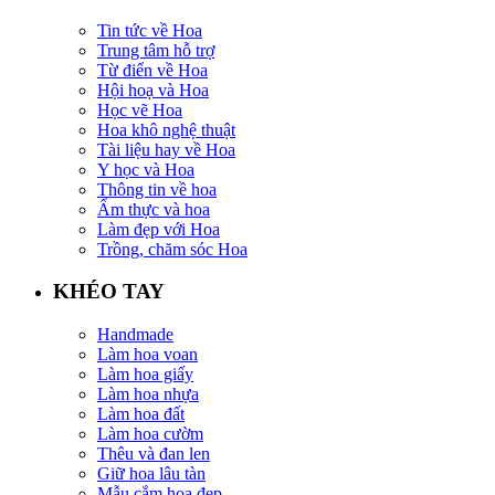
Tin tức về Hoa
Trung tâm hỗ trợ
Từ điển về Hoa
Hội hoạ và Hoa
Học vẽ Hoa
Hoa khô nghệ thuật
Tài liệu hay về Hoa
Y học và Hoa
Thông tin về hoa
Ẩm thực và hoa
Làm đẹp với Hoa
Trồng, chăm sóc Hoa
KHÉO TAY
Handmade
Làm hoa voan
Làm hoa giấy
Làm hoa nhựa
Làm hoa đất
Làm hoa cườm
Thêu và đan len
Giữ hoa lâu tàn
Mẫu cắm hoa đẹp