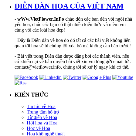
DIỄN ĐÀN HOA CỦA VIỆT NAM
-
wWw.VietFlower.InFo
chào đón các bạn đến với ngôi nhà
yêu hoa, chúc các bạn có thật nhiều kiến thức và niềm vui
cùng với các loài hoa đẹp!
- Đây là Diễn đàn về hoa do đó tất cả các bài viết không liên
quan tới hoa sẽ bị chúng tôi xóa bỏ mà không cần báo trước!
- Bài viết trong Diễn đàn được đăng bởi các thành viên, nếu
có khiếu nại về bản quyền bài viết xin vui lòng gửi email tới:
contact@vietflower.info, chúng tôi sẽ xử lý ngay khi có thể.
KIẾN THỨC
Tin tức về Hoa
Trung tâm hỗ trợ
Từ điển về Hoa
Hội hoạ và Hoa
Học vẽ Hoa
Hoa khô nghệ thuật