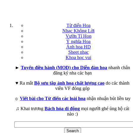
Từ điển Hoa
Nhạc Không Lời
Vườn Tí Hon
Ý nghĩa Hoa
Ảnh hoa HD
Sheet nhạc
Khoa học vui
►
Tuyển điều hành (MOD) cho Diễn đàn hoa
nhanh chân
đăng ký nha các bạn
♥ Ra mắt
Bộ sưu tập ảnh hoa chất lượng cao
do các thành
viên VF đóng góp
☼
Viết bài cho Từ điển các loài hoa
nhận nhuận bút liền tay
♫ Khai trương
Bách hóa di động
mọi người ghé ủng hộ cái
nào :)