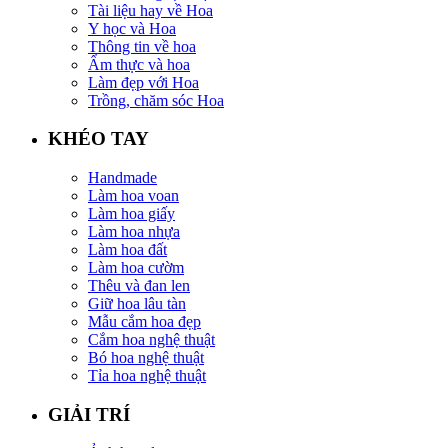
Tài liệu hay về Hoa
Y học và Hoa
Thông tin về hoa
Ẩm thực và hoa
Làm đẹp với Hoa
Trồng, chăm sóc Hoa
KHÉO TAY
Handmade
Làm hoa voan
Làm hoa giấy
Làm hoa nhựa
Làm hoa đất
Làm hoa cườm
Thêu và đan len
Giữ hoa lâu tàn
Mẫu cắm hoa đẹp
Cắm hoa nghệ thuật
Bó hoa nghệ thuật
Tỉa hoa nghệ thuật
GIẢI TRÍ