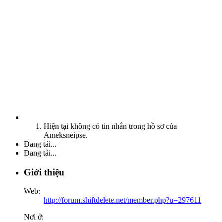
Hiện tại không có tin nhắn trong hồ sơ của
Ameksneipse.
Đang tải...
Đang tải...
Giới thiệu
Web:
http://forum.shiftdelete.net/member.php?u=297611
Nơi ở: