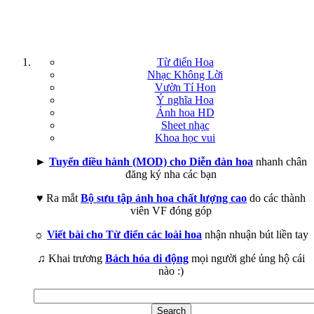
Từ điển Hoa
Nhạc Không Lời
Vườn Tí Hon
Ý nghĩa Hoa
Ảnh hoa HD
Sheet nhạc
Khoa học vui
►
Tuyển điều hành (MOD) cho Diễn đàn hoa
nhanh chân
đăng ký nha các bạn
♥ Ra mắt
Bộ sưu tập ảnh hoa chất lượng cao
do các thành
viên VF đóng góp
☼
Viết bài cho Từ điển các loài hoa
nhận nhuận bút liền tay
♫ Khai trương
Bách hóa di động
mọi người ghé ủng hộ cái
nào :)