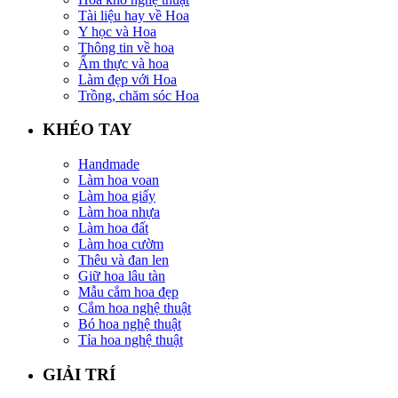
Tài liệu hay về Hoa
Y học và Hoa
Thông tin về hoa
Ẩm thực và hoa
Làm đẹp với Hoa
Trồng, chăm sóc Hoa
KHÉO TAY
Handmade
Làm hoa voan
Làm hoa giấy
Làm hoa nhựa
Làm hoa đất
Làm hoa cườm
Thêu và đan len
Giữ hoa lâu tàn
Mẫu cắm hoa đẹp
Cắm hoa nghệ thuật
Bó hoa nghệ thuật
Tỉa hoa nghệ thuật
GIẢI TRÍ