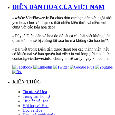
DIỄN ĐÀN HOA CỦA VIỆT NAM
-
wWw.VietFlower.InFo
chào đón các bạn đến với ngôi nhà
yêu hoa, chúc các bạn có thật nhiều kiến thức và niềm vui
cùng với các loài hoa đẹp!
- Đây là Diễn đàn về hoa do đó tất cả các bài viết không liên
quan tới hoa sẽ bị chúng tôi xóa bỏ mà không cần báo trước!
- Bài viết trong Diễn đàn được đăng bởi các thành viên, nếu
có khiếu nại về bản quyền bài viết xin vui lòng gửi email tới:
contact@vietflower.info, chúng tôi sẽ xử lý ngay khi có thể.
KIẾN THỨC
Tin tức về Hoa
Trung tâm hỗ trợ
Từ điển về Hoa
Hội hoạ và Hoa
Học vẽ Hoa
Hoa khô nghệ thuật