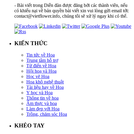
- Bài viết trong Diễn đàn được đăng bởi các thành viên, nếu
có khiếu nại về bản quyền bài viết xin vui lòng gửi email tới:
contact@vietflower.info, chúng tôi sẽ xử lý ngay khi có thể.
KIẾN THỨC
Tin tức về Hoa
Trung tâm hỗ trợ
Từ điển về Hoa
Hội hoạ và Hoa
Học vẽ Hoa
Hoa khô nghệ thuật
Tài liệu hay về Hoa
Y học và Hoa
Thông tin về hoa
Ẩm thực và hoa
Làm đẹp với Hoa
Trồng, chăm sóc Hoa
KHÉO TAY