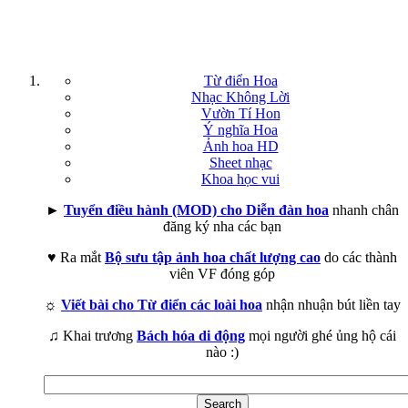
Từ điển Hoa
Nhạc Không Lời
Vườn Tí Hon
Ý nghĩa Hoa
Ảnh hoa HD
Sheet nhạc
Khoa học vui
►
Tuyển điều hành (MOD) cho Diễn đàn hoa
nhanh chân
đăng ký nha các bạn
♥ Ra mắt
Bộ sưu tập ảnh hoa chất lượng cao
do các thành
viên VF đóng góp
☼
Viết bài cho Từ điển các loài hoa
nhận nhuận bút liền tay
♫ Khai trương
Bách hóa di động
mọi người ghé ủng hộ cái
nào :)