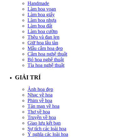
Handmade
Làm hoa voan
Làm hoa giấy
Làm hoa nhựa
Làm hoa đất
Làm hoa cườm
Thêu và đan len
Giữ hoa lâu tàn
Mẫu cắm hoa đẹp
Cắm hoa nghệ thuật
Bó hoa nghệ thuật
Tỉa hoa nghệ thuật
GIẢI TRÍ
Ảnh hoa đẹp
Nhạc về hoa
Phim về hoa
Tản mạn về hoa
Thơ về hoa
Truyện về hoa
Giao lưu kết bạn
Sự tích các loài hoa
Ý nghĩa các loài hoa