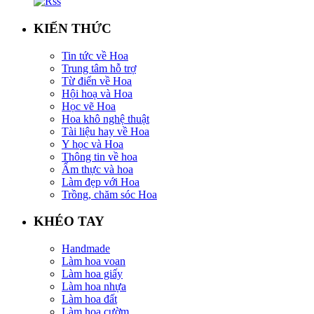
KIẾN THỨC
Tin tức về Hoa
Trung tâm hỗ trợ
Từ điển về Hoa
Hội hoạ và Hoa
Học vẽ Hoa
Hoa khô nghệ thuật
Tài liệu hay về Hoa
Y học và Hoa
Thông tin về hoa
Ẩm thực và hoa
Làm đẹp với Hoa
Trồng, chăm sóc Hoa
KHÉO TAY
Handmade
Làm hoa voan
Làm hoa giấy
Làm hoa nhựa
Làm hoa đất
Làm hoa cườm