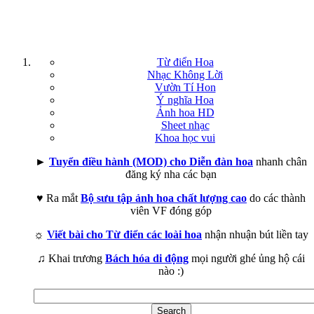
Từ điển Hoa
Nhạc Không Lời
Vườn Tí Hon
Ý nghĩa Hoa
Ảnh hoa HD
Sheet nhạc
Khoa học vui
►
Tuyển điều hành (MOD) cho Diễn đàn hoa
nhanh chân
đăng ký nha các bạn
♥ Ra mắt
Bộ sưu tập ảnh hoa chất lượng cao
do các thành
viên VF đóng góp
☼
Viết bài cho Từ điển các loài hoa
nhận nhuận bút liền tay
♫ Khai trương
Bách hóa di động
mọi người ghé ủng hộ cái
nào :)