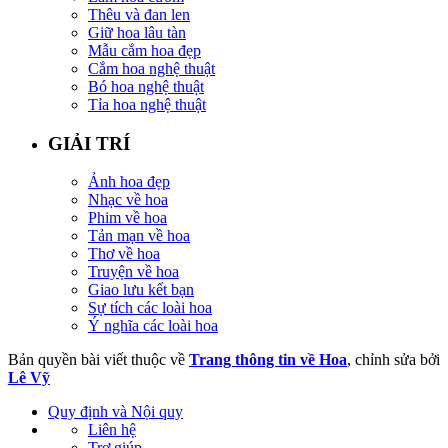
Thêu và đan len
Giữ hoa lâu tàn
Mẫu cắm hoa đẹp
Cắm hoa nghệ thuật
Bó hoa nghệ thuật
Tỉa hoa nghệ thuật
GIẢI TRÍ
Ảnh hoa đẹp
Nhạc về hoa
Phim về hoa
Tản mạn về hoa
Thơ về hoa
Truyện về hoa
Giao lưu kết bạn
Sự tích các loài hoa
Ý nghĩa các loài hoa
Bản quyền bài viết thuộc về
Trang thông tin về Hoa
, chỉnh sửa bởi
Lê Vỹ
Quy định và Nội quy
Liên hệ
Trợ giúp