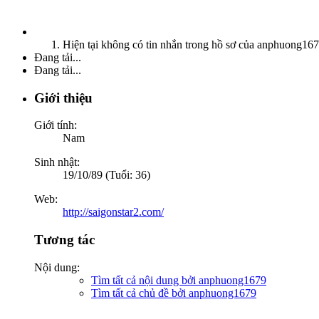
Hiện tại không có tin nhắn trong hồ sơ của anphuong167
Đang tải...
Đang tải...
Giới thiệu
Giới tính:
Nam
Sinh nhật:
19/10/89 (Tuổi: 36)
Web:
http://saigonstar2.com/
Tương tác
Nội dung:
Tìm tất cả nội dung bởi anphuong1679
Tìm tất cả chủ đề bởi anphuong1679