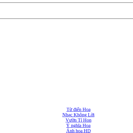
Từ điển Hoa
Nhạc Không Lời
Vườn Tí Hon
Ý nghĩa Hoa
Ảnh hoa HD