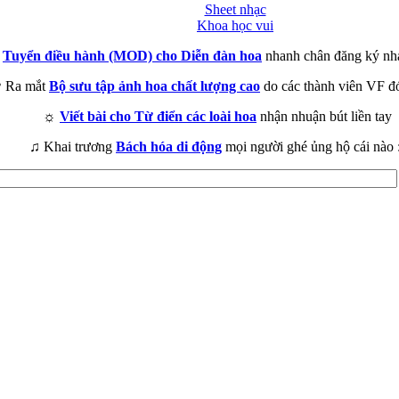
Sheet nhạc
Khoa học vui
►
Tuyển điều hành (MOD) cho Diễn đàn hoa
nhanh chân đăng ký nh
 Ra mắt
Bộ sưu tập ảnh hoa chất lượng cao
do các thành viên VF đ
☼
Viết bài cho Từ điển các loài hoa
nhận nhuận bút liền tay
♫ Khai trương
Bách hóa di động
mọi người ghé ủng hộ cái nào 