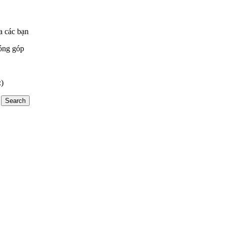
a các bạn
óng góp
:)