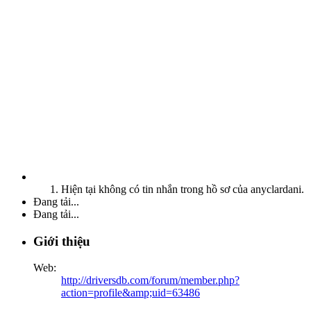
Hiện tại không có tin nhắn trong hồ sơ của anyclardani.
Đang tải...
Đang tải...
Giới thiệu
Web:
http://driversdb.com/forum/member.php?
action=profile&amp;uid=63486