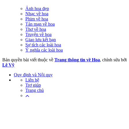
Ảnh hoa đẹp
Nhạc về hoa
Phim về hoa
Tản mạn về hoa
Thơ về hoa
Truyện về hoa
Giao lưu kết bạn
Sự tích các loài hoa
Ý nghĩa các loài hoa
Bản quyền bài viết thuộc về
Trang thông tin về Hoa
, chỉnh sửa bởi
Lê Vỹ
Quy định và Nội quy
Liên hệ
Trợ giúp
Trang chủ