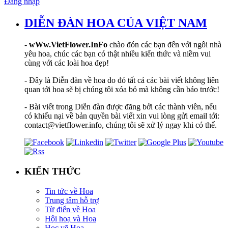
Đăng nhập
DIỄN ĐÀN HOA CỦA VIỆT NAM
-
wWw.VietFlower.InFo
chào đón các bạn đến với ngôi nhà
yêu hoa, chúc các bạn có thật nhiều kiến thức và niềm vui
cùng với các loài hoa đẹp!
- Đây là Diễn đàn về hoa do đó tất cả các bài viết không liên
quan tới hoa sẽ bị chúng tôi xóa bỏ mà không cần báo trước!
- Bài viết trong Diễn đàn được đăng bởi các thành viên, nếu
có khiếu nại về bản quyền bài viết xin vui lòng gửi email tới:
contact@vietflower.info, chúng tôi sẽ xử lý ngay khi có thể.
KIẾN THỨC
Tin tức về Hoa
Trung tâm hỗ trợ
Từ điển về Hoa
Hội hoạ và Hoa
Học vẽ Hoa