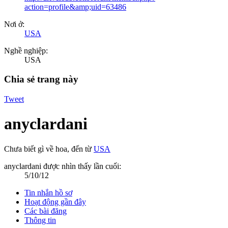
action=profile&amp;uid=63486
Nơi ở:
USA
Nghề nghiệp:
USA
Chia sẻ trang này
Tweet
anyclardani
Chưa biết gì về hoa
,
đến từ
USA
anyclardani được nhìn thấy lần cuối:
5/10/12
Tin nhắn hồ sơ
Hoạt động gần đây
Các bài đăng
Thông tin