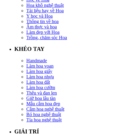
Hoa khô nghệ thuật
Tài liệu hay về Hoa
Y học và Hoa
Thông tin về hoa
Ẩm thực và hoa
Làm đẹp với Hoa
Trồng, chăm sóc Hoa
KHÉO TAY
Handmade
Làm hoa voan
Làm hoa giấy
Làm hoa nhựa
Làm hoa đất
Làm hoa cườm
Thêu và đan len
Giữ hoa lâu tàn
Mẫu cắm hoa đẹp
Cắm hoa nghệ thuật
Bó hoa nghệ thuật
Tỉa hoa nghệ thuật
GIẢI TRÍ