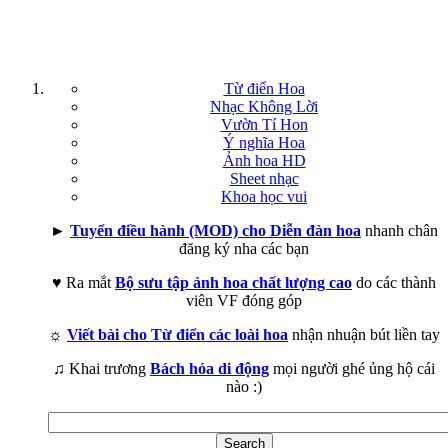
Từ điển Hoa
Nhạc Không Lời
Vườn Tí Hon
Ý nghĩa Hoa
Ảnh hoa HD
Sheet nhạc
Khoa học vui
►
Tuyển điều hành (MOD) cho Diễn đàn hoa
nhanh chân
đăng ký nha các bạn
♥ Ra mắt
Bộ sưu tập ảnh hoa chất lượng cao
do các thành
viên VF đóng góp
☼
Viết bài cho Từ điển các loài hoa
nhận nhuận bút liền tay
♫ Khai trương
Bách hóa di động
mọi người ghé ủng hộ cái
nào :)